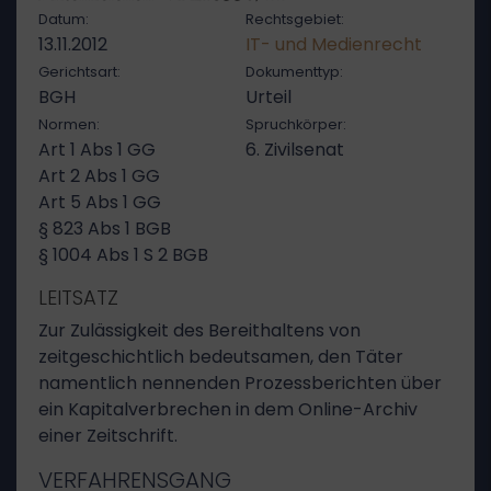
Datum:
Rechtsgebiet:
13.11.2012
IT- und Medienrecht
Gerichtsart:
Dokumenttyp:
BGH
Urteil
Normen:
Spruchkörper:
Art 1 Abs 1 GG
6. Zivilsenat
Art 2 Abs 1 GG
Art 5 Abs 1 GG
§ 823 Abs 1 BGB
§ 1004 Abs 1 S 2 BGB
LEITSATZ
Zur Zulässigkeit des Bereithaltens von
zeitgeschichtlich bedeutsamen, den Täter
namentlich nennenden Prozessberichten über
ein Kapitalverbrechen in dem Online-Archiv
einer Zeitschrift.
VERFAHRENSGANG