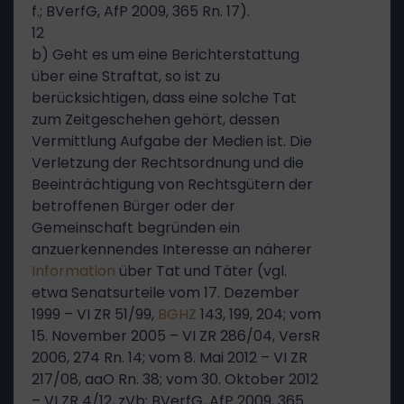
f.; BVerfG, AfP 2009, 365 Rn. 17).
12
b) Geht es um eine Berichterstattung
über eine Straftat, so ist zu
berücksichtigen, dass eine solche Tat
zum Zeitgeschehen gehört, dessen
Vermittlung Aufgabe der Medien ist. Die
Verletzung der Rechtsordnung und die
Beeinträchtigung von Rechtsgütern der
betroffenen Bürger oder der
Gemeinschaft begründen ein
anzuerkennendes Interesse an näherer
Information
über Tat und Täter (vgl.
etwa Senatsurteile vom 17. Dezember
1999 – VI ZR 51/99,
BGHZ
143, 199, 204; vom
15. November 2005 – VI ZR 286/04, VersR
2006, 274 Rn. 14; vom 8. Mai 2012 – VI ZR
217/08, aaO Rn. 38; vom 30. Oktober 2012
– VI ZR 4/12, zVb; BVerfG, AfP 2009, 365