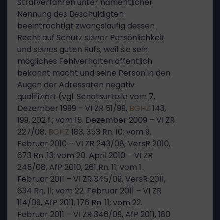
Strafverfahren unter namentlicher
Nennung des Beschuldigten
beeinträchtigt zwangsläufig dessen
Recht auf Schutz seiner Persönlichkeit
und seines guten Rufs, weil sie sein
mögliches Fehlverhalten öffentlich
bekannt macht und seine Person in den
Augen der Adressaten negativ
qualifiziert (vgl. Senatsurteile vom 7.
Dezember 1999 – VI ZR 51/99,
BGHZ
143,
199, 202 f.; vom 15. Dezember 2009 – VI ZR
227/08,
BGHZ
183, 353 Rn. 10; vom 9.
Februar 2010 – VI ZR 243/08, VersR 2010,
673 Rn. 13; vom 20. April 2010 – VI ZR
245/08, AfP 2010, 261 Rn. 11; vom 1.
Februar 2011 – VI ZR 345/09, VersR 2011,
634 Rn. 11; vom 22. Februar 2011 – VI ZR
114/09, AfP 2011, 176 Rn. 11; vom 22.
Februar 2011 – VI ZR 346/09, AfP 2011, 180