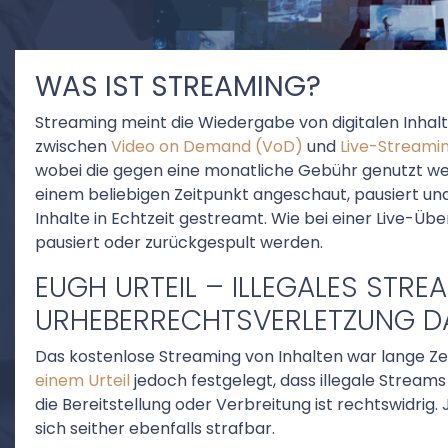
WAS IST STREAMING?
Streaming meint die Wiedergabe von digitalen Inhalte
zwischen
Video on Demand (VoD)
und
Live-Streamin
wobei die gegen eine monatliche Gebühr genutzt we
einem beliebigen Zeitpunkt angeschaut, pausiert un
Inhalte in Echtzeit gestreamt. Wie bei einer Live-Üb
pausiert oder zurückgespult werden.
EUGH URTEIL – ILLEGALES STRE
URHEBERRECHTSVERLETZUNG D
Das kostenlose Streaming von Inhalten war lange Zei
einem Urteil
jedoch festgelegt, dass illegale Streams
die Bereitstellung oder Verbreitung ist rechtswidrig
sich seither ebenfalls strafbar.