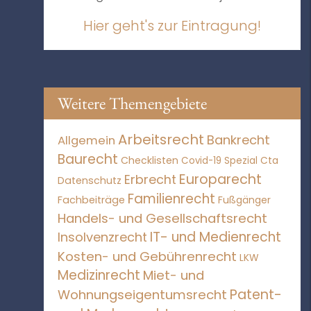
Hier geht's zur Eintragung!
Weitere Themengebiete
Arbeitsrecht
Bankrecht
Allgemein
Baurecht
Checklisten
Covid-19 Spezial
Cta
Europarecht
Erbrecht
Datenschutz
Familienrecht
Fachbeiträge
Fußgänger
Handels- und Gesellschaftsrecht
IT- und Medienrecht
Insolvenzrecht
Kosten- und Gebührenrecht
LKW
Medizinrecht
Miet- und
Patent-
Wohnungseigentumsrecht