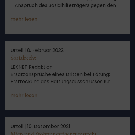
– Anspruch des Sozialhilfeträgers gegen den
Leistungsberechtigten bei Leistung des
mehr lesen
vorrangig verpflichteten
Rentenversicherungsträgers in Unkenntnis der
Leistung des Sozialhilfeträgers
Urteil |
8. Februar 2022
Sozialrecht
LEXNET Redaktion
Ersatzansprüche eines Dritten bei Tötung:
Erstreckung des Haftungsausschlusses für
Arbeitsunfälle auf den Anspruch auf
mehr lesen
Hinterbliebenengeld
Urteil |
10. Dezember 2021
Miet- und Wohnungseigentumsrecht