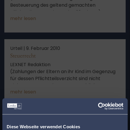
Besteuerung des geltend gemachten
Pflichtteilsanspruchs nach § 23 ErbStG)
mehr lesen
Urteil |
9. Februar 2010
Steuerrecht
LEXNET Redaktion
(Zahlungen der Eltern an ihr Kind im Gegenzug
für dessen Pflichtteilsverzicht sind nicht
einkommensteuerbar – Unentgeltlicher
mehr lesen
Vorgang – Begriff der „Kapitalforderung“ i.S. von
§ 20 Abs. 1 Nr. 7 EStG)
x
Urteil |
9. Februar 2010
Finden Sie den
Diese Webseite verwendet Cookies
Steuerrecht