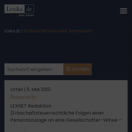
LEXIKA.DE
/
BEITRÄGE DER KATEGORIE "KAPITALWERT"
SUCHEN
Urteil |
5. Mai 2010
Steuerrecht
LEXNET Redaktion
(Erbschaftsteuerrechtliche Folgen einer
Pensionszusage an eine Gesellschafter-Witwe –
Sondervergütungen einer Personengesellschaft