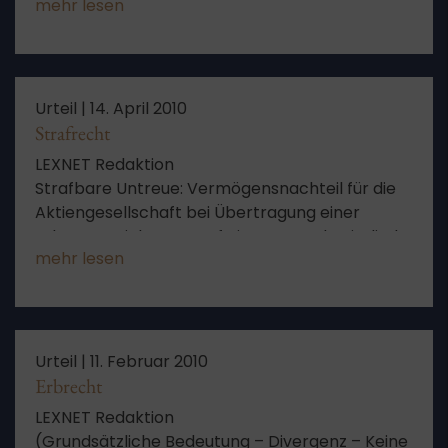
mehr lesen
– Zuordnung des mit Eintritt des
Versorgungsfalls entstehenden
Pensionsanspruchs der Witwe zum nach § 13a
ErbStG begünstigten Betriebsvermögen –
Berechnung der fiktiven
Urteil |
14. April 2010
Zugewinnausgleichsforderung nach § 5 Abs. 1
Strafrecht
ErbStG – Anwendungsbereich des § 97 Abs. 1
LEXNET Redaktion
Satz 1 Nr. 5 BewG a.F.)
Strafbare Untreue: Vermögensnachteil für die
Aktiengesellschaft bei Übertragung einer
Lebensversicherung auf ein Vorstandsmitglied
mehr lesen
Urteil |
11. Februar 2010
Erbrecht
LEXNET Redaktion
(Grundsätzliche Bedeutung – Divergenz – Keine