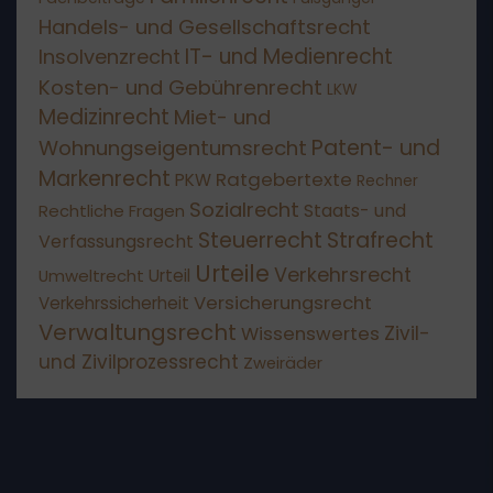
Handels- und Gesellschaftsrecht
IT- und Medienrecht
Insolvenzrecht
Kosten- und Gebührenrecht
LKW
Medizinrecht
Miet- und
Patent- und
Wohnungseigentumsrecht
Markenrecht
Ratgebertexte
PKW
Rechner
Sozialrecht
Staats- und
Rechtliche Fragen
Steuerrecht
Strafrecht
Verfassungsrecht
Urteile
Verkehrsrecht
Umweltrecht
Urteil
Versicherungsrecht
Verkehrssicherheit
Verwaltungsrecht
Wissenswertes
Zivil-
und Zivilprozessrecht
Zweiräder