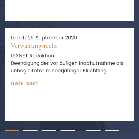
Urteil |
29. September 2020
Verwaltungsrecht
LEXNET Redaktion
Beendigung der vorläufigen Inobhutnahme als
unbegleiteter minderjähriger Flüchtling
mehr lesen
1
2
3
4
…
11
❯