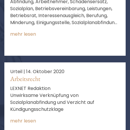
Abfindung, Arbeitnehmer, Schadensersatz,
Sozialplan, Betriebsvereinbarung, Leistungen,
Betriebsrat, Interessenausgleich, Berufung,
Minderung, Einigungsstelle, Sozialplanabfindung,
Altersdiskriminierung, Einkommen,
mehr lesen
ungerechtfertigter Bereicherung, Vorbringen
der Parteien, Sinn und Zweck
Urteil |
14. Oktober 2020
Arbeitsrecht
LEXNET Redaktion
Unwirksame Verknüpfung von
Sozialplanabfindung und Verzicht auf
Kündigungsschutzklage
mehr lesen