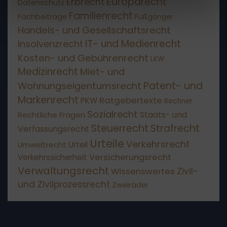
Europarecht
Erbrecht
Datenschutz
Familienrecht
Fachbeiträge
Fußgänger
Handels- und Gesellschaftsrecht
IT- und Medienrecht
Insolvenzrecht
Kosten- und Gebührenrecht
LKW
Medizinrecht
Miet- und
Patent- und
Wohnungseigentumsrecht
Markenrecht
Ratgebertexte
PKW
Rechner
Sozialrecht
Staats- und
Rechtliche Fragen
Steuerrecht
Strafrecht
Verfassungsrecht
Urteile
Verkehrsrecht
Umweltrecht
Urteil
Versicherungsrecht
Verkehrssicherheit
Verwaltungsrecht
Wissenswertes
Zivil-
und Zivilprozessrecht
Zweiräder