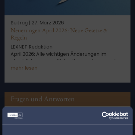
Beitrag |
27. März 2026
Neuerungen April 2026: Neue Gesetze &
Regeln
LEXNET Redaktion
April 2026: Alle wichtigen Änderungen im
Überblick – von Tariflohn über Lachgas-Verbot
mehr lesen
bis zu Solarpreisen und Mondmission Artemis II.
Fragen und Antworten
Wo bekommt man eine kostenfreie
Rechtsberatung?
Einige Amtsgerichte bieten eine kostenfreie
x