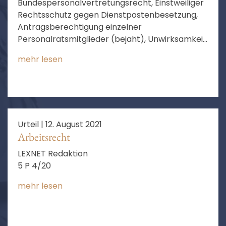
Bundespersonalvertretungsrecht, Einstweiliger
Rechtsschutz gegen Dienstpostenbesetzung,
Antragsberechtigung einzelner
Personalratsmitglieder (bejaht), Unwirksamkeit
eines Beschlusses des Gesamtpersonalrats
mehr lesen
(verneint)
Urteil |
12. August 2021
Arbeitsrecht
LEXNET Redaktion
5 P 4/20
mehr lesen