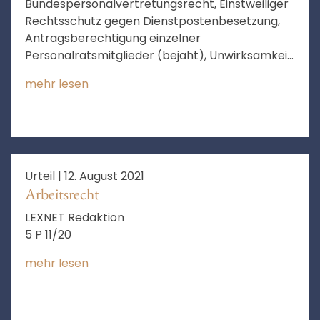
Bundespersonalvertretungsrecht, Einstweiliger
Rechtsschutz gegen Dienstpostenbesetzung,
Antragsberechtigung einzelner
Personalratsmitglieder (bejaht), Unwirksamkeit
eines Beschlusses des Gesamtpersonalrats
mehr lesen
(verneint)
Urteil |
12. August 2021
Arbeitsrecht
LEXNET Redaktion
5 P 11/20
mehr lesen