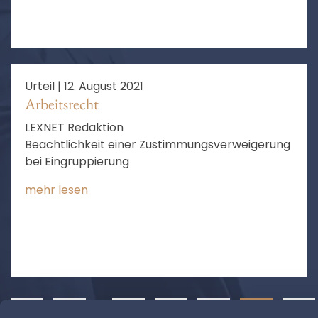
Urteil |
12. August 2021
Arbeitsrecht
LEXNET Redaktion
Beachtlichkeit einer Zustimmungsverweigerung
bei Eingruppierung
mehr lesen
❮
1
…
3
4
5
6
7