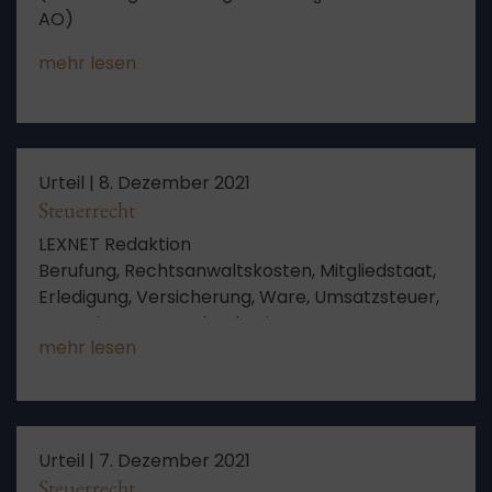
AO)
mehr lesen
Urteil |
8. Dezember 2021
Steuerrecht
LEXNET Redaktion
Berufung, Rechtsanwaltskosten, Mitgliedstaat,
Erledigung, Versicherung, Ware, Umsatzsteuer,
Steuerberater, Ausland, Leistung,
mehr lesen
Inanspruchnahme, Unternehmer, Zahlung,
Umfang, keine Aussicht auf Erfolg, Aussicht auf
Erfolg, vertragliche Nebenpflicht
Urteil |
7. Dezember 2021
Steuerrecht