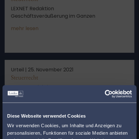
LEXNET Redaktion
Geschäftsveräußerung im Ganzen
mehr lesen
Urteil |
25. November 2021
Steuerrecht
LEXNET Redaktion
Leistungsempfänger bei der Übertragung von
hälftigem Miteigentum
mehr lesen
Diese Webseite verwendet Cookies
x
Wir verwenden Cookies, um Inhalte und Anzeigen zu
Finden Sie den
personalisieren, Funktionen für soziale Medien anbieten