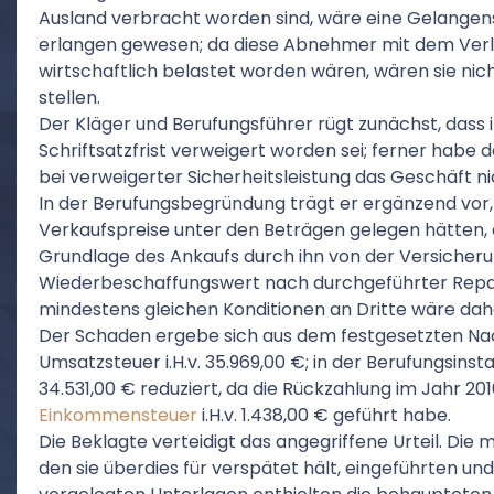
Ausland verbracht worden sind, wäre eine Gelangens
erlangen gewesen; da diese Abnehmer mit dem Verlus
wirtschaftlich belastet worden wären, wären sie nich
stellen.
Der Kläger und Berufungsführer rügt zunächst, dass
Schriftsatzfrist verweigert worden sei; ferner habe 
bei verweigerter Sicherheitsleistung das Geschäft n
In der Berufungsbegründung trägt er ergänzend vor, 
Verkaufspreise unter den Beträgen gelegen hätten, 
Grundlage des Ankaufs durch ihn von der Versicheru
Wiederbeschaffungswert nach durchgeführter Repar
mindestens gleichen Konditionen an Dritte wäre da
Der Schaden ergebe sich aus dem festgesetzten Na
Umsatzsteuer i.H.v. 35.969,00 €; in der Berufungsinst
34.531,00 € reduziert, da die Rückzahlung im Jahr 201
Einkommensteuer
i.H.v. 1.438,00 € geführt habe.
Die Beklagte verteidigt das angegriffene Urteil. Die m
den sie überdies für verspätet hält, eingeführten u