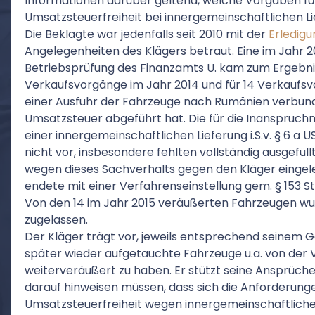
Informationen darüber geltend, welche Vorgaben f
Umsatzsteuerfreiheit bei innergemeinschaftlichen Li
Die Beklagte war jedenfalls seit 2010 mit der
Erledigu
Angelegenheiten des Klägers betraut. Eine im Jahr 
Betriebsprüfung des Finanzamts U. kam zum Ergebnis,
Verkaufsvorgänge im Jahr 2014 und für 14 Verkaufsvo
einer Ausfuhr der Fahrzeuge nach Rumänien verbund
Umsatzsteuer abgeführt hat. Die für die Inanspruch
einer innergemeinschaftlichen Lieferung i.S.v. § 6 a
nicht vor, insbesondere fehlten vollständig ausgefül
wegen dieses Sachverhalts gegen den Kläger eingele
endete mit einer Verfahrenseinstellung gem. § 153 S
Von den 14 im Jahr 2015 veräußerten Fahrzeugen wurd
zugelassen.
Der Kläger trägt vor, jeweils entsprechend seinem
später wieder aufgetauchte Fahrzeuge u.a. von der
weiterveräußert zu haben. Er stützt seine Ansprüche 
darauf hinweisen müssen, dass sich die Anforderun
Umsatzsteuerfreiheit wegen innergemeinschaftlicher