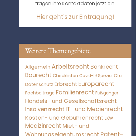
tragen Ihre Kontaktdaten jetzt ein.
Hier geht's zur Eintragung!
Weitere Themengebiete
Arbeitsrecht
Bankrecht
Allgemein
Baurecht
Checklisten
Covid-19 Spezial
Cta
Europarecht
Erbrecht
Datenschutz
Familienrecht
Fachbeiträge
Fußgänger
Handels- und Gesellschaftsrecht
IT- und Medienrecht
Insolvenzrecht
Kosten- und Gebührenrecht
LKW
Medizinrecht
Miet- und
Patent-
Wohnungseigentumsrecht