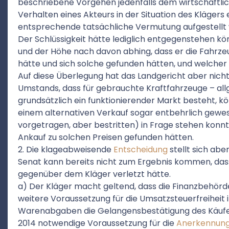
beschriebene Vorgehen jedenfalls dem wirtschaftli
Verhalten eines Akteurs in der Situation des Klägers
entsprechende tatsächliche Vermutung aufgestellt
Der Schlüssigkeit hätte lediglich entgegenstehen 
und der Höhe nach davon abhing, dass er die Fahrz
hätte und sich solche gefunden hätten, und welcher 
Auf diese Überlegung hat das Landgericht aber nich
Umstands, dass für gebrauchte Kraftfahrzeuge – all
grundsätzlich ein funktionierender Markt besteht, k
einem alternativen Verkauf sogar entbehrlich gewes
vorgetragen, aber bestritten) in Frage stehen kon
Ankauf zu solchen Preisen gefunden hätten.
2. Die klageabweisende
Entscheidung
stellt sich abe
Senat kann bereits nicht zum Ergebnis kommen, dass 
gegenüber dem Kläger verletzt hätte.
a) Der Kläger macht geltend, dass die Finanzbehörde
weitere Voraussetzung für die Umsatzsteuerfreiheit
Warenabgaben die Gelangensbestätigung des Käufer
2014 notwendige Voraussetzung für die
Anerkennun