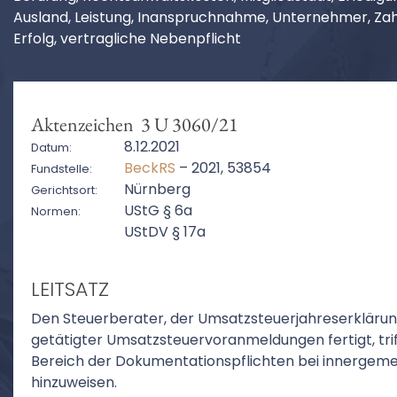
Ausland, Leistung, Inanspruchnahme, Unternehmer, Zahlu
Erfolg, vertragliche Nebenpflicht
Aktenzeichen 3 U 3060/21
8.12.2021
Datum:
BeckRS
– 2021, 53854
Fundstelle:
Nürnberg
Gerichtsort:
UStG § 6a
Normen:
UStDV § 17a
LEITSATZ
Den Steuerberater, der Umsatzsteuerjahreserklärun
getätigter Umsatzsteuervoranmeldungen fertigt, trif
Bereich der Dokumentationspflichten bei innergemein
hinzuweisen.