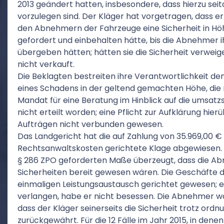
2013 geändert hatten, insbesondere, dass hierzu s
vorzulegen sind. Der Kläger hat vorgetragen, dass e
den Abnehmern der Fahrzeuge eine Sicherheit in Hö
gefordert und einbehalten hätte, bis die Abnehmer
übergeben hätten; hätten sie die Sicherheit verweige
nicht verkauft.
Die Beklagten bestreiten ihre Verantwortlichkeit d
eines Schadens in der geltend gemachten Höhe, die ni
Mandat für eine Beratung im Hinblick auf die umsatz
nicht erteilt worden; eine Pflicht zur Aufklärung h
Aufträgen nicht verbunden gewesen.
Das Landgericht hat die auf Zahlung von 35.969,00 €
Rechtsanwaltskosten gerichtete Klage abgewiesen. D
§ 286 ZPO geforderten Maße überzeugt, dass die Ab
Sicherheiten bereit gewesen wären. Die Geschäfte de
einmaligen Leistungsaustausch gerichtet gewesen; e
verlangen, habe er nicht besessen. Die Abnehmer wä
dass der Kläger seinerseits die Sicherheit trotz or
zurückgewährt. Für die 12 Fälle im Jahr 2015, in dene