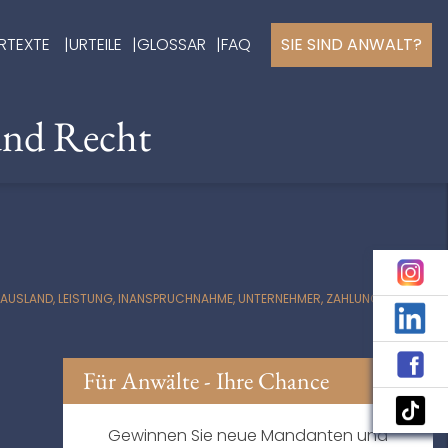
RTEXTE
URTEILE
GLOSSAR
FAQ
SIE SIND ANWALT?
und Recht
AUSLAND, LEISTUNG, INANSPRUCHNAHME, UNTERNEHMER, ZAHLUNG,
Für Anwälte - Ihre Chance
Gewinnen Sie neue Mandanten und