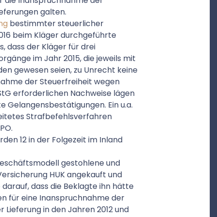
ür die Inanspruchnahme der
eferungen galten.
ng
bestimmter steuerlicher
2016 beim Kläger durchgeführte
 dass der Kläger für drei
rgänge im Jahr 2015, die jeweils mit
en gewesen seien, zu Unrecht keine
nahme der Steuerfreiheit wegen
 UStG erforderlichen Nachweise lägen
lte Gelangensbestätigungen. Ein u.a.
itetes Strafbefehlsverfahren
tPO.
en 12 in der Folgezeit im Inland
 Geschäftsmodell gestohlene und
 Versicherung HUK angekauft und
darauf, dass die Beklagte ihn hätte
gen für eine Inanspruchnahme der
 Lieferung in den Jahren 2012 und