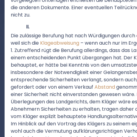
vorgelegten Unterlagen enthielten die behauptete
die anderen Dokumente. Einer eventuellen Teilrück
nicht zu.
II.
Die zulässige Berufung hat nach Würdigungen durch d
weil sich die
Klageabweisung
– wenn auch nur im Ergeb
1. Zutreffend rügt die Berufung allerdings, dass das 
einem entscheidenden Punkt übergangen hat. Der Kl
behauptet, er hätte bei Kenntnis von den umsatzste
insbesondere der Notwendigkeit einer Gelangensbe
entsprechende Sicherheiten verlangt, sondern auch,
gefordert oder von einem Verkauf
Abstand
genommen
einer Sicherheit nicht einverstanden gewesen wäre. 
Überlegungen des Landgerichts, dem Kläger wäre es
Abnehmern Sicherheiten zu erhalten, tragen daher 
vom Kläger explizit behauptete Handlungsalternative
Im Hinblick auf den Vortrag des Klägers zu seinem 
wohl auch die Vermutung aufklärungsrichtigen Verh