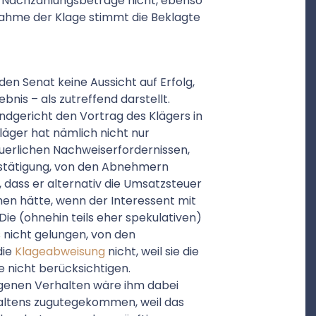
n Nachzahlungsbeträge nicht, ebenso
nahme der Klage stimmt die Beklagte
en Senat keine Aussicht auf Erfolg,
nis – als zutreffend darstellt.
Landgericht den Vortrag des Klägers in
äger hat nämlich nicht nur
uerlichen Nachweiserfordernissen,
stätigung, von den Abnehmern
 dass er alternativ die Umsatzsteuer
 hätte, wenn der Interessent mit
Die (ohnehin teils eher spekulativen)
 nicht gelungen, von den
die
Klageabweisung
nicht, weil sie die
 nicht berücksichtigen.
eigenen Verhalten wäre ihm dabei
altens zugutegekommen, weil das