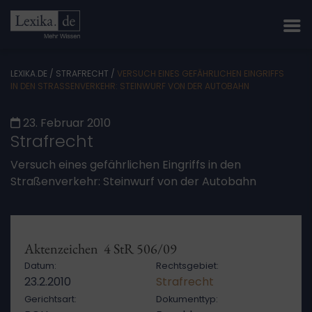
LEXIKA.DE
/
STRAFRECHT
/
VERSUCH EINES GEFÄHRLICHEN EINGRIFFS
IN DEN STRASSENVERKEHR: STEINWURF VON DER AUTOBAHN
23. Februar 2010
Strafrecht
Versuch eines gefährlichen Eingriffs in den
Straßenverkehr: Steinwurf von der Autobahn
Aktenzeichen 4 StR 506/09
Datum:
Rechtsgebiet:
23.2.2010
Strafrecht
Gerichtsart:
Dokumenttyp: