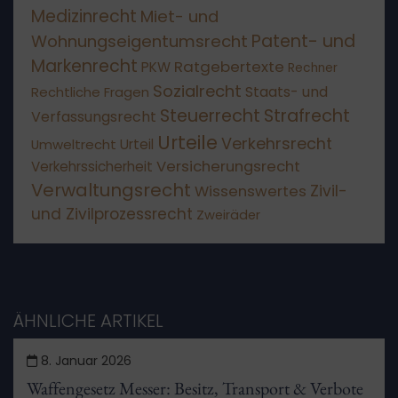
Medizinrecht
Miet- und
Patent- und
Wohnungseigentumsrecht
Markenrecht
Ratgebertexte
PKW
Rechner
Sozialrecht
Staats- und
Rechtliche Fragen
Steuerrecht
Strafrecht
Verfassungsrecht
Urteile
Verkehrsrecht
Umweltrecht
Urteil
Versicherungsrecht
Verkehrssicherheit
Verwaltungsrecht
Wissenswertes
Zivil-
und Zivilprozessrecht
Zweiräder
ÄHNLICHE ARTIKEL
8. Januar 2026
Waffengesetz Messer: Besitz, Transport & Verbote