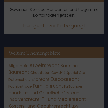
Gewinnen Sie neue Mandanten und tragen Ihre
Kontaktdaten jetzt ein.
Hier geht's zur Eintragung!
Weitere Themengebiete
Arbeitsrecht
Bankrecht
Allgemein
Baurecht
Checklisten
Covid-19 Spezial
Cta
Europarecht
Erbrecht
Datenschutz
Familienrecht
Fachbeiträge
Fußgänger
Handels- und Gesellschaftsrecht
IT- und Medienrecht
Insolvenzrecht
Kosten- und Gebührenrecht
LKW