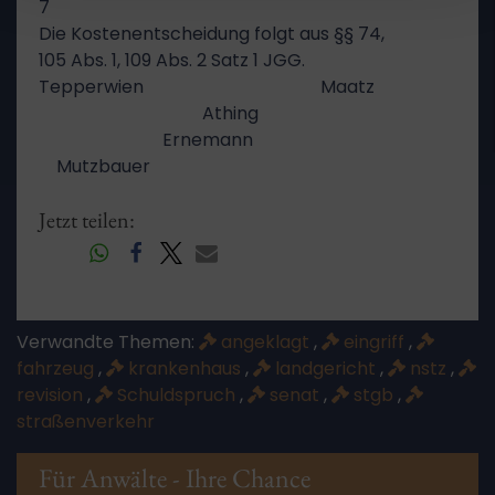
7
Die Kostenentscheidung folgt aus §§ 74,
105 Abs. 1, 109 Abs. 2 Satz 1 JGG.
Tepperwien Maatz
Athing
Ernemann
Mutzbauer
Jetzt teilen:
Verwandte Themen:
angeklagt
,
eingriff
,
fahrzeug
,
krankenhaus
,
landgericht
,
nstz
,
revision
,
Schuldspruch
,
senat
,
stgb
,
straßenverkehr
Für Anwälte - Ihre Chance