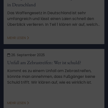
in Deutschland
Das Waffengesetz in Deutschland ist sehr
umfangreich und lässt einen Laien schnell den
Überblick verlieren. In Teil 1 klären wir auf, welche
Messer und Schwerter Sie besitzen und
transportieren dürfen.
MEHR LESEN
26. September 2025
Unfall am Zebrastreifen: Wer ist schuld?
Kommt es zu einem Unfall am Zebrastreifen,
könnte man annehmen, dass Fußgänger keine
Schuld trifft. Wir klären auf, wie es wirklich ist.
MEHR LESEN