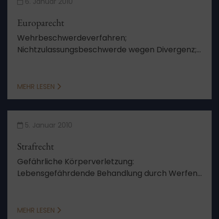
6. Januar 2010
Europarecht
Wehrbeschwerdeverfahren;
Nichtzulassungsbeschwerde wegen Divergenz;
Bezeichnung; Individualisierbarkeit der
Gerichtsentscheidung
MEHR LESEN
5. Januar 2010
Strafrecht
Gefährliche Körperverletzung:
Lebensgefährdende Behandlung durch Werfen
auf die Fahrbahn
MEHR LESEN