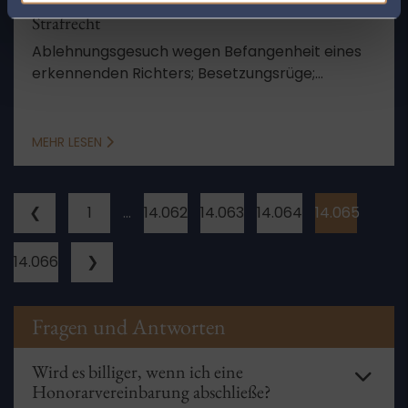
Strafrecht
Ablehnungsgesuch wegen Befangenheit eines
erkennenden Richters; Besetzungsrüge;
„unfaire“ richterliche Verhandlungsführung;
ununterbrochene Anwesenheit eines
Sitzungsvertreters der
MEHR LESEN
Wehrdisziplinaranwaltschaft; schwere
Verfahrensmängel
❮
1
…
14.062
14.063
14.064
14.065
14.066
❯
Fragen und Antworten
Wird es billiger, wenn ich eine
Honorarvereinbarung abschließe?