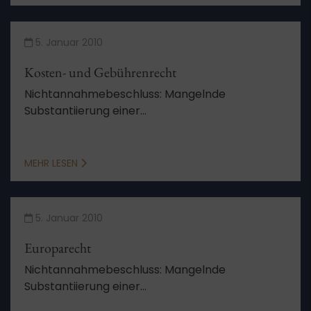
5. Januar 2010
Kosten- und Gebührenrecht
Nichtannahmebeschluss: Mangelnde
Substantiierung einer
Urteilsverfassungsbeschwer bei Bezugnahme
auf ihrerseits unsubstantiierte
Verfassungsbeschwerde
MEHR LESEN
5. Januar 2010
Europarecht
Nichtannahmebeschluss: Mangelnde
Substantiierung einer
Urteilsverfassungsbeschwerde bei