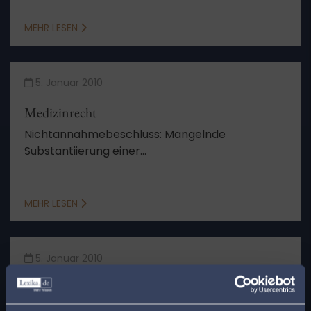
unzureichender Auseinandersetzung mit
angegriffener Entscheidung – Zu den
MEHR LESEN
Anforderungen an eine „vorweggenommene
Auseinandersetzung“ mit angegriffenem Urteil
5. Januar 2010
Medizinrecht
Nichtannahmebeschluss: Mangelnde
Substantiierung einer
Urteilsverfassungsbeschwerde bei
Bezugnahme auf ihrerseits unsubstantiierte
Verfassungsbeschwerde
MEHR LESEN
5. Januar 2010
Steuerrecht
Notwendige Beiladung des aus einer