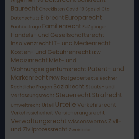
Allgemein
Baurecht
Checklisten
Covid-19 Spezial
Cta
Europarecht
Erbrecht
Datenschutz
Familienrecht
Fachbeiträge
Fußgänger
Handels- und Gesellschaftsrecht
IT- und Medienrecht
Insolvenzrecht
Kosten- und Gebührenrecht
LKW
Medizinrecht
Miet- und
Patent- und
Wohnungseigentumsrecht
Markenrecht
Ratgebertexte
PKW
Rechner
Sozialrecht
Staats- und
Rechtliche Fragen
Steuerrecht
Strafrecht
Verfassungsrecht
Urteile
Verkehrsrecht
Umweltrecht
Urteil
Versicherungsrecht
Verkehrssicherheit
Verwaltungsrecht
Wissenswertes
Zivil-
und Zivilprozessrecht
Zweiräder