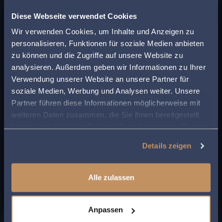
x
zweigliedrigen GbR ausgeschiedenen
Finden Sie den
Diese Webseite verwendet Cookies
Gesellschafters bei Streit über Einkunftsart der
passenden Anwalt in
Wir verwenden Cookies, um Inhalte und Anzeigen zu
GbR
personalisieren, Funktionen für soziale Medien anbieten
MEHR LESEN
Ihrer Nähe!
zu können und die Zugriffe auf unsere Website zu
analysieren. Außerdem geben wir Informationen zu Ihrer
Geben Sie Ihre Postleitzahl ein, um beim Lesen
Verwendung unserer Website an unsere Partner für
5. Januar 2010
eines Beitrags sofort einen kompetenten
soziale Medien, Werbung und Analysen weiter. Unsere
Anwalt in Ihrer Region angezeigt zu bekommen.
Partner führen diese Informationen möglicherweise mit
Arbeitsrecht
weiteren Daten zusammen, die Sie ihnen bereitgestellt
So sparen Sie Zeit und Mühe bei der Suche
Ausschließung eines Richters;
haben oder die sie im Rahmen Ihrer Nutzung der Dienste
nach rechtlicher Unterstützung.
Ausschließungsgrund der Mitwirkung im
gesammelt haben.
Details zeigen
vorausgegangenen Verwaltungsverfahren
MEHR LESEN
Alle zulassen
Anpassen
5. Januar 2010