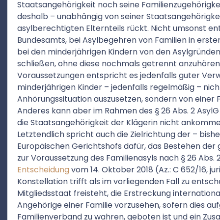
Staatsangehörigkeit noch seine Familienzugehörigk
deshalb – unabhängig von seiner Staatsangehörigkei
asylberechtigten Elternteils rückt. Nicht umsonst ent
Bundesamts, bei Asylbegehren von Familien in erster 
bei den minderjährigen Kindern von den Asylgründen d
schließen, ohne diese nochmals getrennt anzuhören
Voraussetzungen entspricht es jedenfalls guter Ver
minderjährigen Kinder – jedenfalls regelmäßig – nic
Anhörungssituation auszusetzen, sondern von einer F
Anderes kann aber im Rahmen des § 26 Abs. 2 AsylG 
die Staatsangehörigkeit der Klägerin nicht ankomm
Letztendlich spricht auch die Zielrichtung der – bis
Europäischen Gerichtshofs dafür, das Bestehen der 
zur Voraussetzung des Familienasyls nach § 26 Abs. 
Entscheidung
vom 14. Oktober 2018 (Az.: C 652/16, jur
Konstellation trifft als im vorliegenden Fall zu entsc
Mitgliedsstaat freisteht, die Erstreckung internatio
Angehörige einer Familie vorzusehen, sofern dies au
Familienverband zu wahren, geboten ist und ein 