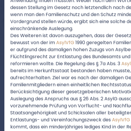
Anwendung finden müssten. Weder nach dem Wortlau
dessen Stellung im Gesetz noch letztendlich nach d
wenn man den Familienschutz und den Schutz minderj
Vordergrund stellen würde, ergibt sich eine solche
einschränkende Auslegung.
Des Weiteren ist davon auszugehen, dass der Gese
bewusst von der im
AsylVfG
1990 geregelten Familie
er aufgrund des damaligen hohen Zuzugs von Asylb
Flüchtlingsrecht zur Entlastung des Bundesamts und
reformieren wollte. Die Regelung des § 7a Abs. 3
Asy
bereits im Herkunftsstaat bestanden haben musste
aufrechterhalten. Ziel war es nach der damaligen 
Familienmitgliedern einen einheitlichen Rechtsstatu
Berücksichtigung dieser gesetzgeberischen Motivat
Auslegung des Anspruchs aus § 26 Abs. 2 AsylG aussch
vorzunehmende Prüfung von Vorflucht- und Nachflu
Staatsangehörigkeit und Schicksalen aller beteiligt
Entlastungs- und Vereinfachungszweck des
AsylVfG
kommt, dass ein minderjähriges lediges Kind in der R