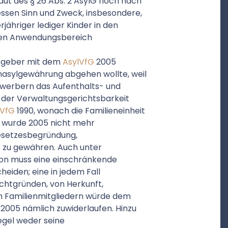
t des § 26 Abs. 2 AsylG noch nach
essen Sinn und Zweck, insbesondere,
ähriger lediger Kinder in den
 den Anwendungsbereich
tzgeber mit dem
AsylVfG
2005
nasylgewährung abgehen wollte, weil
ewerbern das Aufenthalts- und
 der Verwaltungsgerichtsbarkeit
lVfG
1990, wonach die Familieneinheit
, wurde 2005 nicht mehr
Gesetzesbegründung,
s zu gewähren. Auch unter
ion muss eine einschränkende
eiden; eine in jedem Fall
chtgründen, von Herkunft,
en Familienmitgliedern würde dem
2005 nämlich zuwiderlaufen. Hinzu
egel weder seine