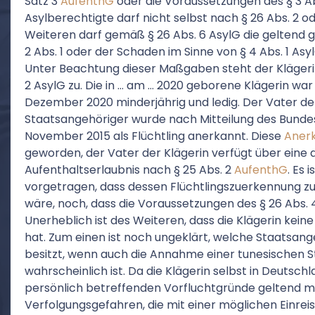
Satz 3
AufenthG
oder die Voraussetzungen des § 3 Abs
Asylberechtigte darf nicht selbst nach § 26 Abs. 2 o
Weiteren darf gemäß § 26 Abs. 6 AsylG die geltend 
2 Abs. 1 oder der Schaden im Sinne von § 4 Abs. 1 A
Unter Beachtung dieser Maßgaben steht der Klägerin
2 AsylG zu. Die in … am … 2020 geborene Klägerin war
Dezember 2020 minderjährig und ledig. Der Vater der 
Staatsangehöriger wurde nach Mitteilung des Bunde
November 2015 als Flüchtling anerkannt. Diese
Aner
geworden, der Vater der Klägerin verfügt über eine d
Aufenthaltserlaubnis nach § 25 Abs. 2
AufenthG
. Es
vorgetragen, dass dessen Flüchtlingszuerkennung 
wäre, noch, dass die Voraussetzungen des § 26 Abs. 
Unerheblich ist des Weiteren, dass die Klägerin kei
hat. Zum einen ist noch ungeklärt, welche Staatsang
besitzt, wenn auch die Annahme einer tunesischen 
wahrscheinlich ist. Da die Klägerin selbst in Deutschl
persönlich betreffenden Vorfluchtgründe geltend ma
Verfolgungsgefahren, die mit einer möglichen Einr