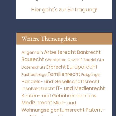
Hier geht's zur Eintragung!
Weitere Themengebiete
Arbeitsrecht
Bankrecht
Allgemein
Baurecht
Checklisten
Covid-19 Spezial
Cta
Europarecht
Erbrecht
Datenschutz
Familienrecht
Fachbeiträge
Fußgänger
Handels- und Gesellschaftsrecht
IT- und Medienrecht
Insolvenzrecht
Kosten- und Gebührenrecht
LKW
Medizinrecht
Miet- und
Patent-
Wohnungseigentumsrecht