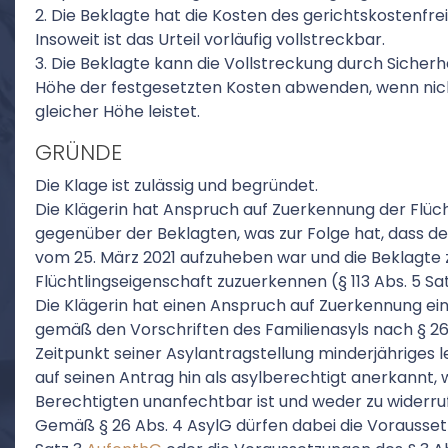
2. Die Beklagte hat die Kosten des gerichtskostenfr
Insoweit ist das Urteil vorläufig vollstreckbar.
3. Die Beklagte kann die Vollstreckung durch Sicherh
Höhe der festgesetzten Kosten abwenden, wenn nicht 
gleicher Höhe leistet.
GRÜNDE
Die Klage ist zulässig und begründet.
Die Klägerin hat Anspruch auf Zuerkennung der Flüch
gegenüber der Beklagten, was zur Folge hat, dass 
vom 25. März 2021 aufzuheben war und die Beklagte z
Flüchtlingseigenschaft zuzuerkennen (§ 113 Abs. 5 Sa
Die Klägerin hat einen Anspruch auf Zuerkennung ein
gemäß den Vorschriften des Familienasyls nach § 26 
Zeitpunkt seiner Asylantragstellung minderjähriges l
auf seinen Antrag hin als asylberechtigt anerkannt,
Berechtigten unanfechtbar ist und weder zu widerru
Gemäß § 26 Abs. 4 AsylG dürfen dabei die Voraussetz