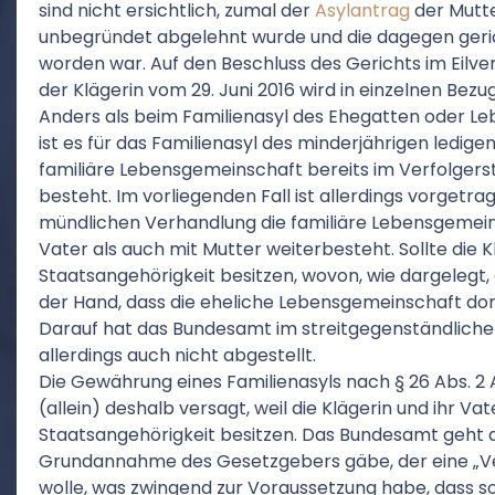
sind nicht ersichtlich, zumal der
Asylantrag
der Mutte
unbegründet abgelehnt wurde und die dagegen ge
worden war. Auf den Beschluss des Gerichts im Eilver
der Klägerin vom 29. Juni 2016 wird in einzelnen Be
Anders als beim Familienasyl des Ehegatten oder Le
ist es für das Familienasyl des minderjährigen ledigen
familiäre Lebensgemeinschaft bereits im Verfolger
besteht. Im vorliegenden Fall ist allerdings vorgetra
mündlichen Verhandlung die familiäre Lebensgemein
Vater als auch mit Mutter weiterbesteht. Sollte die K
Staatsangehörigkeit besitzen, wovon, wie dargelegt, 
der Hand, dass die eheliche Lebensgemeinschaft dor
Darauf hat das Bundesamt im streitgegenständliche
allerdings auch nicht abgestellt.
Die Gewährung eines Familienasyls nach § 26 Abs. 
(allein) deshalb versagt, weil die Klägerin und ihr Vat
Staatsangehörigkeit besitzen. Das Bundesamt geht d
Grundannahme des Gesetzgebers gäbe, der eine „V
wolle, was zwingend zur Voraussetzung habe, dass s