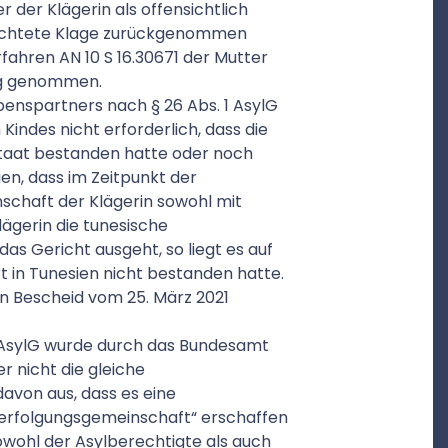
r der Klägerin als offensichtlich
richtete Klage zurückgenommen
fahren AN 10 S 16.30671 der Mutter
zug genommen.
benspartners nach § 26 Abs. 1 AsylG
 Kindes nicht erforderlich, dass die
staat bestanden hatte oder noch
gen, dass im Zeitpunkt der
schaft der Klägerin sowohl mit
lägerin die tunesische
das Gericht ausgeht, so liegt es auf
t in Tunesien nicht bestanden hatte.
n Bescheid vom 25. März 2021
2 AsylG wurde durch das Bundesamt
er nicht die gleiche
avon aus, dass es eine
erfolgungsgemeinschaft“ erschaffen
owohl der Asylberechtigte als auch