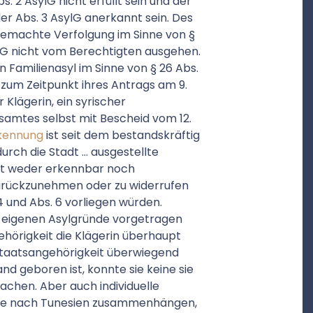
. 2 AsylG nicht erfüllt sein und der
der Abs. 3 AsylG anerkannt sein. Des
gemachte Verfolgung im Sinne von §
sylG nicht vom Berechtigten ausgehen.
 Familienasyl im Sinne von § 26 Abs.
 zum Zeitpunkt ihres Antrags am 9.
Klägerin, ein syrischer
samtes selbst mit Bescheid vom 12.
kennung
ist seit dem bestandskräftig
urch die Stadt … ausgestellte
 ist weder erkennbar noch
zurückzunehmen oder zu widerrufen
4 und Abs. 6 vorliegen würden.
ne eigenen Asylgründe vorgetragen
ehörigkeit die Klägerin überhaupt
Staatsangehörigkeit überwiegend
and geboren ist, konnte sie keine sie
chen. Aber auch individuelle
eise nach Tunesien zusammenhängen,