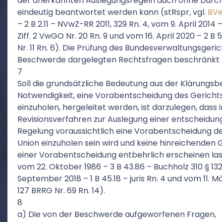
der anerkannten Auslegungsregeln auch ohne Durch
eindeutig beantwortet werden kann (stRspr, vgl.
BV
– 2 B 2.11 – NVwZ-RR 2011, 329 Rn. 4, vom 9. April 2014 –
Ziff. 2 VwGO Nr. 20 Rn. 9 und vom 16. April 2020 – 2 B 
Nr. 11 Rn. 6). Die Prüfung des Bundesverwaltungsgerich
Beschwerde dargelegten Rechtsfragen beschränkt (§
7
Soll die grundsätzliche Bedeutung aus der Klärungsb
Notwendigkeit, eine Vorabentscheidung des Gericht
einzuholen, hergeleitet werden, ist darzulegen, dass
Revisionsverfahren zur Auslegung einer entscheidun
Regelung voraussichtlich eine Vorabentscheidung d
Union einzuholen sein wird und keine hinreichenden G
einer Vorabentscheidung entbehrlich erscheinen lass
vom 22. Oktober 1986 – 3 B 43.86 – Buchholz 310 § 132 
September 2018 – 1 B 45.18 – juris Rn. 4 und vom 11. M
127 BRRG Nr. 69 Rn. 14).
8
a) Die von der Beschwerde aufgeworfenen Fragen,