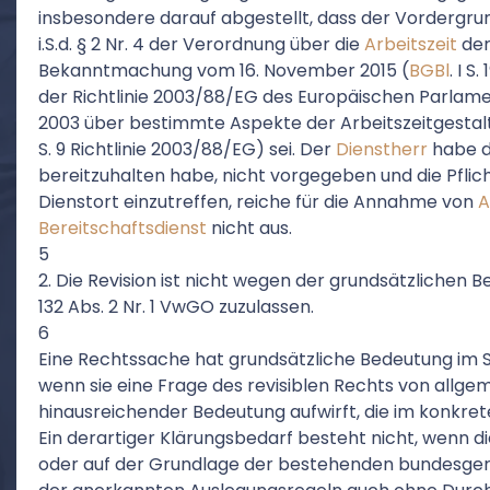
insbesondere darauf abgestellt, dass der Vordergr
i.S.d. § 2 Nr. 4 der Verordnung über die
Arbeitszeit
der
Bekanntmachung vom 16. November 2015 (
BGBl
. I S
der Richtlinie 2003/88/EG des Europäischen Parlam
2003 über bestimmte Aspekte der Arbeitszeitgestaltun
S. 9 Richtlinie 2003/88/EG) sei. Der
Dienstherr
habe de
bereitzuhalten habe, nicht vorgegeben und die Pflic
Dienstort einzutreffen, reiche für die Annahme von
A
Bereitschaftsdienst
nicht aus.
5
2. Die Revision ist nicht wegen der grundsätzliche
132 Abs. 2 Nr. 1 VwGO zuzulassen.
6
Eine Rechtssache hat grundsätzliche Bedeutung im Si
wenn sie eine Frage des revisiblen Rechts von allge
hinausreichender Bedeutung aufwirft, die im konkrete
Ein derartiger Klärungsbedarf besteht nicht, wenn di
oder auf der Grundlage der bestehenden bundesgeri