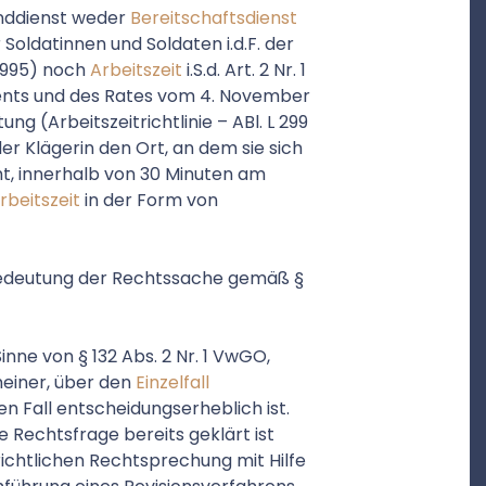
unddienst weder
Bereitschaftsdienst
 Soldatinnen und Soldaten i.d.F. der
. 1995) noch
Arbeitszeit
i.S.d. Art. 2 Nr. 1
ents und des Rates vom 4. November
g (Arbeitszeitrichtlinie – ABl. L 299
r Klägerin den Ort, an dem sie sich
ht, innerhalb von 30 Minuten am
rbeitszeit
in der Form von
n Bedeutung der Rechtssache gemäß §
nne von § 132 Abs. 2 Nr. 1 VwGO,
meiner, über den
Einzelfall
n Fall entscheidungserheblich ist.
e Rechtsfrage bereits geklärt ist
chtlichen Rechtsprechung mit Hilfe