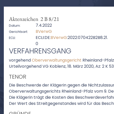
Aktenzeichen 2 B 8/21
7.4.2022
Datum:
BVerwG
Gerichtsart:
ECLI:DE:
BVerwG
:2022:070422B2B8.21.
ECLI:
0
VERFAHRENSGANG
vorgehend
Oberverwaltungsgericht
Rheinland-Pfalz
Urteilvorgehend VG Koblenz, 18. März 2020, Az: 2 K 5
TENOR
Die Beschwerde der Klägerin gegen die Nichtzulassun
Oberverwaltungsgerichts Rheinland-Pfalz vom 9. D
Die Klägerin trägt die Kosten des Beschwerdeverfah
Der Wert des Streitgegenstandes wird für das Besc
GRÜNDE