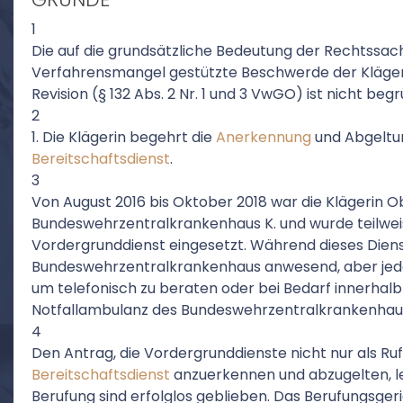
1
Die auf die grundsätzliche Bedeutung der Rechtssac
Verfahrensmangel gestützte Beschwerde der Klägeri
Revision (§ 132 Abs. 2 Nr. 1 und 3 VwGO) ist nicht beg
2
1. Die Klägerin begehrt die
Anerkennung
und Abgeltun
Bereitschaftsdienst
.
3
Von August 2016 bis Oktober 2018 war die Klägerin O
Bundeswehrzentralkrankenhaus K. und wurde teilwe
Vordergrunddienst eingesetzt. Während dieses Diens
Bundeswehrzentralkrankenhaus anwesend, aber jederz
um telefonisch zu beraten oder bei Bedarf innerhalb
Notfallambulanz des Bundeswehrzentralkrankenhaus
4
Den Antrag, die Vordergrunddienste nicht nur als Ruf
Bereitschaftsdienst
anzuerkennen und abzugelten, le
Berufung sind erfolglos geblieben. Das Berufungsgeri