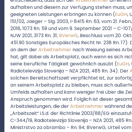
entscheidend, dass sich der
Arbeitnehmer
an einem
aufhalten und diesem zur Verfügung stehen muss, um
geeigneten Leistungen erbringen zu können (
EuGH
,
151/02, Jaeger – Slg. 2003, I-8415 Rn. 63, vom 21. Fe
2018, 1073 Rn. 59 und vom 9. September 2021 – C-107/
NJW 2021, 3173 Rn. 31;
BVerwG
, Beschluss vom 20. Okt
451.90 Sonstiges Europäisches Recht Nr. 238 Rn. 17)
an dem der
Arbeitnehmer
nach Weisung seines Arbe
hat, gilt dabei als Arbeitsplatz, auch wenn es sich n
seine berufliche Tätigkeit gewöhnlich ausübt (
EuGH
,
Radiotelevizija Slovenija – NZA 2021, 485 Rn. 34). Der
solchen Bereitschaftszeit verpflichtet ist, zur sofor
an seinem Arbeitsplatz zu bleiben, muss sich außerha
Umfelds aufhalten und kann weniger frei über die Zeit 
Anspruch genommen wird. Folglich ist dieser gesam
Arbeitsleistungen, die der
Arbeitnehmer
während dess
„Arbeitszeit“ i.S.d. der Richtlinie 2003/88/EG einzustuf
C-344/19, Radiotelevizija Slovenija – NZA 2021, 485 Rn
Ministrstvo za obrambo – Rn. 94; BVerwG, Urteil vom 2