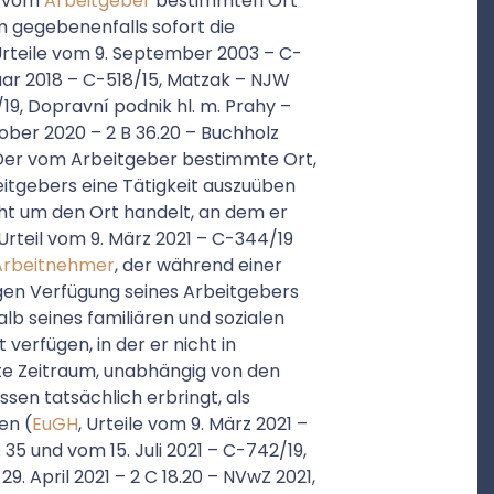
 vom
Arbeitgeber
bestimmten Ort
 gegebenenfalls sofort die
 Urteile vom 9. September 2003 – C-
bruar 2018 – C-518/15, Matzak – NJW
19, Dopravní podnik hl. m. Prahy –
ober 2020 – 2 B 36.20 – Buchholz
. Der vom Arbeitgeber bestimmte Ort,
itgebers eine Tätigkeit auszuüben
icht um den Ort handelt, an dem er
 Urteil vom 9. März 2021 – C-344/19
Arbeitnehmer
, der während einer
tigen Verfügung seines Arbeitgebers
lb seines familiären und sozialen
verfügen, in der er nicht in
te Zeitraum, unabhängig von den
en tatsächlich erbringt, als
en (
EuGH
, Urteile vom 9. März 2021 –
. 35 und vom 15. Juli 2021 – C-742/19,
9. April 2021 – 2 C 18.20 – NVwZ 2021,