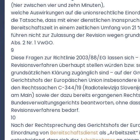
(hier zwischen vier und zehn Minuten),
welche Auswirkungen auf die unionsrechtliche Einord
die Tatsache, dass mit einer dienstlichen Inanspr
Bereitschaftszeit in einem zeitlichen Umfang von 21 
führen nicht zur Zulassung der Revision wegen grun
Abs. 2 Nr. 1 VwGO.
9
Diese Fragen zur Richtlinie 2003/88/EG lassen sich – 
Revisionsverfahren überhaupt stellen würden bzw. s
grundsätzlichen Klärung zugänglich sind – auf der 
Gerichtshofs der Europäischen Union insbesondere in
den Rechtssachen C-344/19 (Radiotelevizija Sloveni
am Main) sowie der dazu bereits ergangenen Recht
Bundesverwaltungsgerichts beantworten, ohne dass 
Revisionsverfahrens bedarf.
10
Nach der Rechtsprechung des Gerichtshofs der Europ
Einordnung von
Bereitschaftsdienst
als „Arbeitszeit“ 