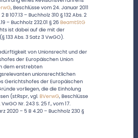
führung eines Revisionsverfahrens
erwG
, Beschlüsse vom 24. Januar 2011
 2 B 107.13 – Buchholz 310 § 132 Abs. 2
5.19 – Buchholz 232.01 § 26
BeamtStG
ts ist dabei auf die mit der
 133 Abs. 3 Satz 3 VwGO).
edürftigkeit von Unionsrecht und der
shofes der Europäischen Union
 in dem erstrebten
gsrelevanten unionsrechtlichen
es Gerichtshofes der Europäischen
ründe vorliegen, die die Einholung
en (stRspr, vgl.
BVerwG
, Beschlüsse
VwGO Nr. 243 S. 25 f., vom 17.
ärz 2020 – 5 B 4.20 – Buchholz 230 §