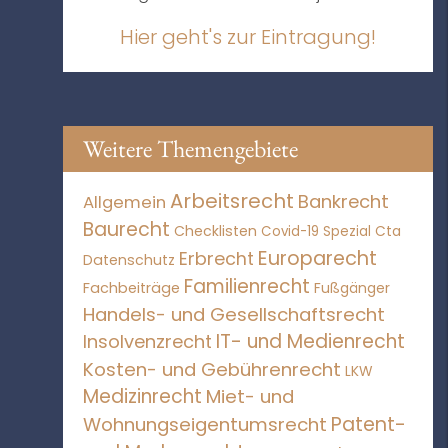
Hier geht's zur Eintragung!
Weitere Themengebiete
Arbeitsrecht
Bankrecht
Allgemein
Baurecht
Checklisten
Covid-19 Spezial
Cta
Europarecht
Erbrecht
Datenschutz
Familienrecht
Fachbeiträge
Fußgänger
Handels- und Gesellschaftsrecht
IT- und Medienrecht
Insolvenzrecht
Kosten- und Gebührenrecht
LKW
Medizinrecht
Miet- und
Patent-
Wohnungseigentumsrecht