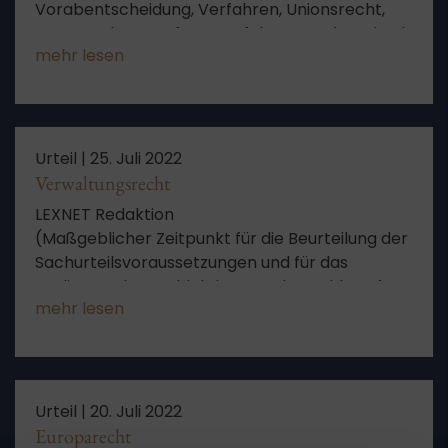
Vorabentscheidung, Verfahren, Unionsrecht,
Herausgabe, Berufungsverfahren, Rechtsmittel,
mehr lesen
Pkw, Aussetzung, Befund, EuGH, Verpflichtung,
Zinsen, Aussetzung des Verfahrens, Fortbildung
des Rechts, Aussicht auf Erfolg
Urteil |
25. Juli 2022
Verwaltungsrecht
LEXNET Redaktion
(Maßgeblicher Zeitpunkt für die Beurteilung der
Sachurteilsvoraussetzungen und für das
Vorliegen eines subjektiven Rechts; Widerruf
mehr lesen
einer Erlaubnis nach § 11 TierSchG)
Urteil |
20. Juli 2022
Europarecht