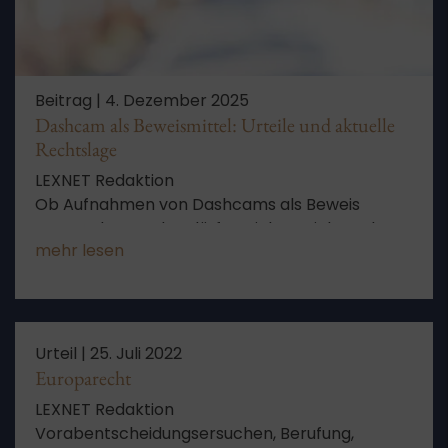
Beitrag |
4. Dezember 2025
Dashcam als Beweismittel: Urteile und aktuelle
Rechtslage
LEXNET Redaktion
Ob Aufnahmen von Dashcams als Beweis
verwendet werden dürfen, richtet sich nach
mehr lesen
den schutzwürdigen Interessen der
Betroffenen.
Urteil |
25. Juli 2022
Europarecht
LEXNET Redaktion
Vorabentscheidungsersuchen, Berufung,