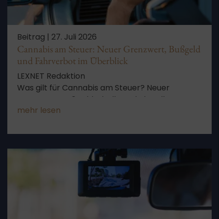
Beitrag |
27. Juli 2026
Cannabis am Steuer: Neuer Grenzwert, Bußgeld
und Fahrverbot im Überblick
LEXNET Redaktion
Was gilt für Cannabis am Steuer? Neuer
Grenzwert, Bußgeldtabelle und aktuelle
mehr lesen
Rechtsprechung zur Medikamentenklausel –
verständlich zusammengefasst.