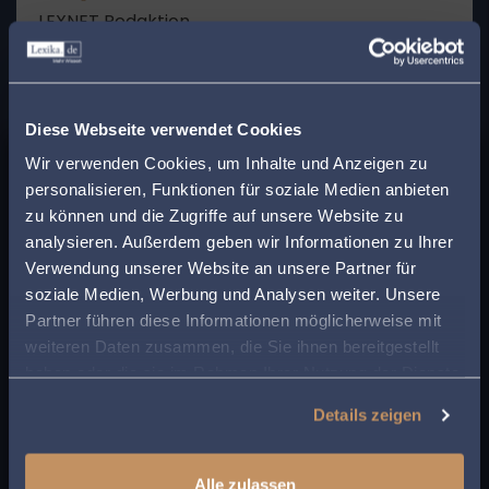
LEXNET Redaktion
Fluggastrecht, Berufung,
Rechtsverfolgungskosten, Erstattung, Provision,
Anspruch, Annullierung, Berufungsverfahren,
mehr lesen
Luftfahrtunternehmen, Zahlung, Vermittler,
Diese Webseite verwendet Cookies
x
Zinsen, Fluggast, Reisevermittler, Klageschrift,
Wir verwenden Cookies, um Inhalte und Anzeigen zu
Finden Sie den
vorgerichtliche Rechtsverfolgungskosten, nicht
personalisieren, Funktionen für soziale Medien anbieten
ausreichend
passenden Anwalt in
zu können und die Zugriffe auf unsere Website zu
Urteil |
18. Juli 2022
analysieren. Außerdem geben wir Informationen zu Ihrer
Ihrer Nähe!
Europarecht
Verwendung unserer Website an unsere Partner für
soziale Medien, Werbung und Analysen weiter. Unsere
LEXNET Redaktion
Geben Sie Ihre Postleitzahl ein, um beim Lesen
Partner führen diese Informationen möglicherweise mit
Fluggastrecht, Kaufpreis, Schadensersatz,
eines Beitrags sofort einen kompetenten
weiteren Daten zusammen, die Sie ihnen bereitgestellt
Schadensersatzanspruch, Berufung,
Anwalt in Ihrer Region angezeigt zu bekommen.
haben oder die sie im Rahmen Ihrer Nutzung der Dienste
Kaufvertrag, Fahrzeug, Abtretung, AGB, Zedent,
So sparen Sie Zeit und Mühe bei der Suche
mehr lesen
gesammelt haben.
Software, Kostenerstattung, Laufleistung,
Details zeigen
nach rechtlicher Unterstützung.
Vergleich, Vertragsschluss, Zug um Zug,
gerichtliche Geltendmachung, analoge
Anwendung
Alle zulassen