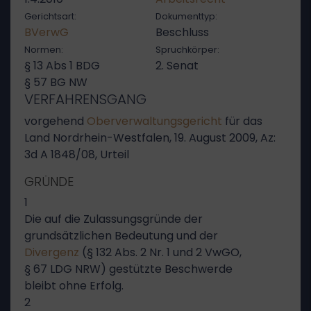
Gerichtsart:
Dokumenttyp:
BVerwG
Beschluss
Normen:
Spruchkörper:
§ 13 Abs 1 BDG
2. Senat
§ 57 BG NW
VERFAHRENSGANG
vorgehend
Oberverwaltungsgericht
für das
Land Nordrhein-Westfalen, 19. August 2009, Az:
3d A 1848/08, Urteil
GRÜNDE
1
Die auf die Zulassungsgründe der
grundsätzlichen Bedeutung und der
Divergenz
(§ 132 Abs. 2 Nr. 1 und 2 VwGO,
§ 67 LDG NRW) gestützte Beschwerde
bleibt ohne Erfolg.
2