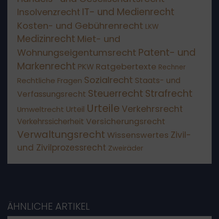
IT- und Medienrecht
Insolvenzrecht
Kosten- und Gebührenrecht
LKW
Medizinrecht
Miet- und
Patent- und
Wohnungseigentumsrecht
Markenrecht
Ratgebertexte
PKW
Rechner
Sozialrecht
Staats- und
Rechtliche Fragen
Steuerrecht
Strafrecht
Verfassungsrecht
Urteile
Verkehrsrecht
Umweltrecht
Urteil
Versicherungsrecht
Verkehrssicherheit
Verwaltungsrecht
Wissenswertes
Zivil-
und Zivilprozessrecht
Zweiräder
ÄHNLICHE ARTIKEL