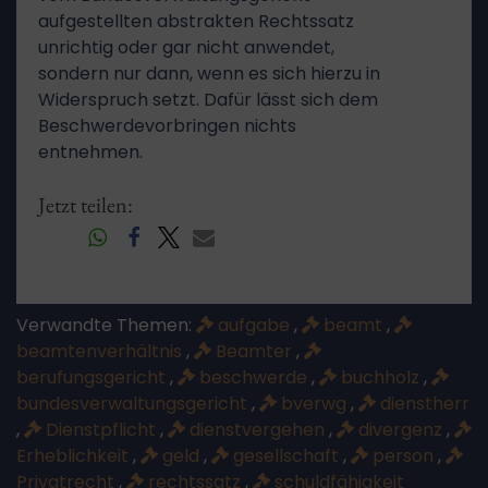
aufgestellten abstrakten Rechtssatz
unrichtig oder gar nicht anwendet,
sondern nur dann, wenn es sich hierzu in
Widerspruch setzt. Dafür lässt sich dem
Beschwerdevorbringen nichts
entnehmen.
Jetzt teilen:
Verwandte Themen:
aufgabe
,
beamt
,
beamtenverhältnis
,
Beamter
,
berufungsgericht
,
beschwerde
,
buchholz
,
bundesverwaltungsgericht
,
bverwg
,
dienstherr
,
Dienstpflicht
,
dienstvergehen
,
divergenz
,
Erheblichkeit
,
geld
,
gesellschaft
,
person
,
Privatrecht
,
rechtssatz
,
schuldfähigkeit