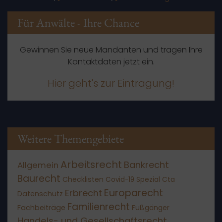
Für Anwälte - Ihre Chance
Gewinnen Sie neue Mandanten und tragen Ihre
Kontaktdaten jetzt ein.
Hier geht's zur Eintragung!
Weitere Themengebiete
Arbeitsrecht
Bankrecht
Allgemein
Baurecht
Checklisten
Covid-19 Spezial
Cta
Europarecht
Erbrecht
Datenschutz
Familienrecht
Fachbeiträge
Fußgänger
Handels- und Gesellschaftsrecht