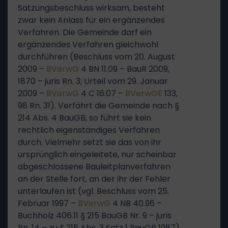
Satzungsbeschluss wirksam, besteht
zwar kein Anlass für ein ergänzendes
Verfahren. Die Gemeinde darf ein
ergänzendes Verfahren gleichwohl
durchführen (Beschluss vom 20. August
2009 –
BVerwG
4 BN 11.09 – BauR 2009,
1870 – juris Rn. 3; Urteil vom 29. Januar
2009 –
BVerwG
4 C 16.07 –
BVerwGE
133,
98 Rn. 31). Verfährt die Gemeinde nach §
214 Abs. 4 BauGB, so führt sie kein
rechtlich eigenständiges Verfahren
durch. Vielmehr setzt sie das von ihr
ursprünglich eingeleitete, nur scheinbar
abgeschlossene Bauleitplanverfahren
an der Stelle fort, an der ihr der Fehler
unterlaufen ist (vgl. Beschluss vom 25.
Februar 1997 –
BVerwG
4 NB 40.96 –
Buchholz 406.11 § 215 BauGB Nr. 9 – juris
Rn. 14 – zu § 215 Abs. 3 Satz 1 BauGB 1987).