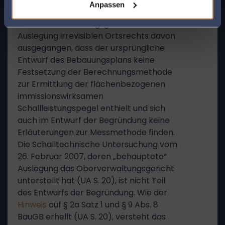
Anpassen
Dabei ist von Folgendem auszugehen:
Das Oberverwaltungsgericht ist in
Auslegung irrevisiblen Ortsrechts davon
ausgegangen, dass der ursprüngliche
Entwurf des Bebauungsplans keine
Festsetzung der Berechnungsmethode
zur Ermittlung der flächenbezogenen
immissionswirksamen
Schallleistungspegel enthielt und sich
auch im Entwurf der Begründung keine
Erläuterungen zur Messmethode finden.
Die Schalltechnische Untersuchung vom
26. Februar 2007, deren „behauptete“
Auslegung das Oberverwaltungsgericht
unterstellt hat (UA S. 20), ist nicht Teil
des Entwurfs der Begründung. Wie der
Hinweis
auf § 2a Satz 1 und § 9 Abs. 8
BauGB erhellt (UA S. 20), versteht das