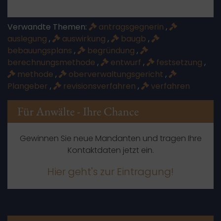
Verwandte Themen:
antragsgegnerin
,
auslegung
,
auswirkung
,
baugb
,
bebauungsplans
,
begründung
,
berechnungsmethode
,
entwurf
,
festsetzung
,
methode
,
oberverwaltungsgericht
,
Plangeber
,
revisionsverfahren
,
verfahren
Für Anwälte - Ihre Chance
Gewinnen Sie neue Mandanten und tragen Ihre
Kontaktdaten jetzt ein.
Hier geht's zur Eintragung!