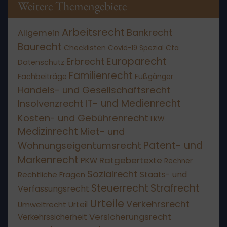
Weitere Themengebiete
Arbeitsrecht
Bankrecht
Allgemein
Baurecht
Checklisten
Covid-19 Spezial
Cta
Europarecht
Erbrecht
Datenschutz
Familienrecht
Fachbeiträge
Fußgänger
Handels- und Gesellschaftsrecht
IT- und Medienrecht
Insolvenzrecht
Kosten- und Gebührenrecht
LKW
Medizinrecht
Miet- und
Patent- und
Wohnungseigentumsrecht
Markenrecht
Ratgebertexte
PKW
Rechner
Sozialrecht
Staats- und
Rechtliche Fragen
Steuerrecht
Strafrecht
Verfassungsrecht
Urteile
Verkehrsrecht
Umweltrecht
Urteil
Versicherungsrecht
Verkehrssicherheit