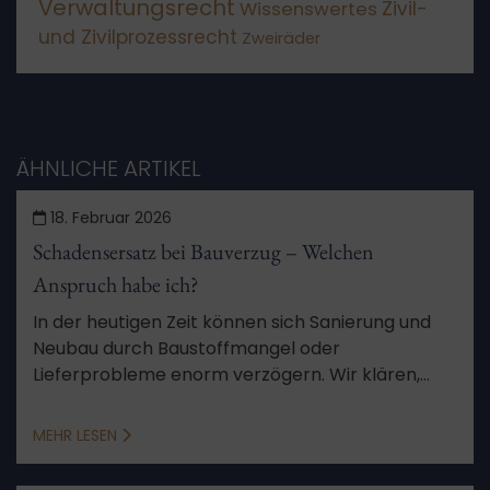
Verwaltungsrecht
Wissenswertes
Zivil-
und Zivilprozessrecht
Zweiräder
ÄHNLICHE ARTIKEL
18. Februar 2026
Schadensersatz bei Bauverzug – Welchen
Anspruch habe ich?
In der heutigen Zeit können sich Sanierung und
Neubau durch Baustoffmangel oder
Lieferprobleme enorm verzögern. Wir klären,
wann Sie Anspruch auf Schadensersatz beim
Bauverzug haben.
MEHR LESEN