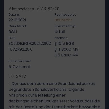
Aktenzeichen V ZR 92/20
Datum:
Rechtsgebiet:
22.10.2021
Baurecht
Gerichtsart:
Dokumenttyp:
BGH
Urteil
ECLI:
Normen:
ECLI:DE:BGH:2021:22102
§ 1018 BGB
1UVZR92.20.0
§ 4 BauO MV
§ 5 BauO MV
Spruchkörper:
5. Zivilsenat
LEITSATZ
1. Der aus dem durch eine Grunddienstbarkeit
begründeten Schuldverhältnis folgende
Anspruch auf Bestellung einer
deckungsgleichen Baulast setzt voraus, dass die
mit der Bestellung der Dienstbarkeit bezweckte