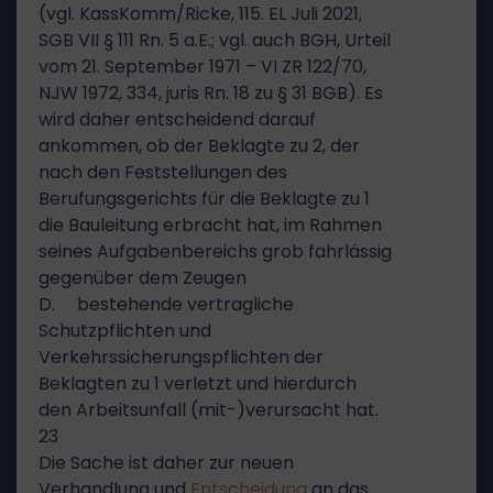
(vgl. KassKomm/Ricke, 115. EL Juli 2021,
SGB VII § 111 Rn. 5 a.E.; vgl. auch BGH, Urteil
vom 21. September 1971 – VI ZR 122/70,
NJW 1972, 334, juris Rn. 18 zu § 31 BGB). Es
wird daher entscheidend darauf
ankommen, ob der Beklagte zu 2, der
nach den Feststellungen des
Berufungsgerichts für die Beklagte zu 1
die Bauleitung erbracht hat, im Rahmen
seines Aufgabenbereichs grob fahrlässig
gegenüber dem Zeugen
D. bestehende vertragliche
Schutzpflichten und
Verkehrssicherungspflichten der
Beklagten zu 1 verletzt und hierdurch
den Arbeitsunfall (mit-)verursacht hat.
23
Die Sache ist daher zur neuen
Verhandlung und
Entscheidung
an das