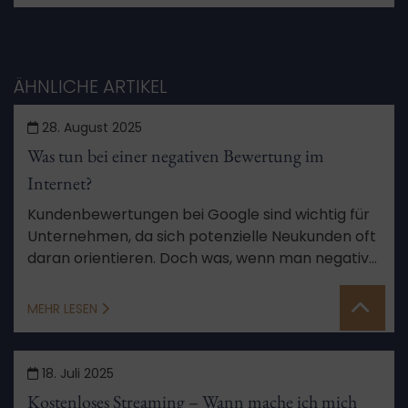
ÄHNLICHE ARTIKEL
28. August 2025
Was tun bei einer negativen Bewertung im
Internet?
Kundenbewertungen bei Google sind wichtig für
Unternehmen, da sich potenzielle Neukunden oft
daran orientieren. Doch was, wenn man negative
Bewertungen bekommt oder im schlimmsten
Fall sogar falsche? Das kann schädlich für das
MEHR LESEN
Geschäft sein. Wir erklären Ihnen, was Sie zu dem
Thema wissen sollten.
18. Juli 2025
Kostenloses Streaming – Wann mache ich mich