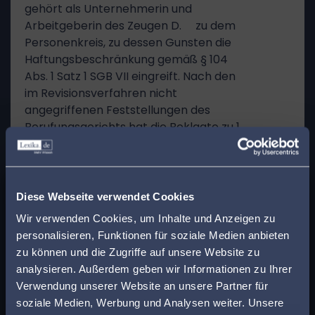
gehört als Unternehmerin und
Arbeitgeberin des Zeugen D. zu dem
Personenkreis, zu dessen Gunsten die
Haftungsbeschränkung gemäß § 104
Abs. 1 Satz 1 SGB VII eingreift. Nach den
im Revisionsverfahren nicht
angegriffenen Feststellungen des
Berufungsgerichts hat die Beklagte zu 1
den Versicherungsfall auch weder
vorsätzlich herbeigeführt noch hat es
sich um einen Wegeunfall gehandelt.
x
Finden Sie den
13
Diese Webseite verwendet Cookies
2. Ein Rückgriffsanspruch der Klägerin
passenden Anwalt in
Wir verwenden Cookies, um Inhalte und Anzeigen zu
gegen die Beklagte zu 1 aus eigenem
personalisieren, Funktionen für soziale Medien anbieten
Ihrer Nähe!
Recht gemäß § 110 Abs. 1, § 111 Satz 1 SGB
zu können und die Zugriffe auf unsere Website zu
VII kann nach den bisherigen
analysieren. Außerdem geben wir Informationen zu Ihrer
Feststellungen des Berufungsgerichts
Geben Sie Ihre Postleitzahl ein, um beim Lesen
Verwendung unserer Website an unsere Partner für
ebenfalls nicht bejaht werden.
eines Beitrags sofort einen kompetenten
soziale Medien, Werbung und Analysen weiter. Unsere
14