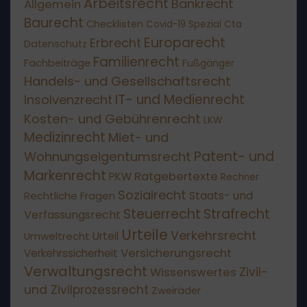
Arbeitsrecht
Bankrecht
Allgemein
Baurecht
Checklisten
Covid-19 Spezial
Cta
Europarecht
Erbrecht
Datenschutz
Familienrecht
Fachbeiträge
Fußgänger
Handels- und Gesellschaftsrecht
IT- und Medienrecht
Insolvenzrecht
Kosten- und Gebührenrecht
LKW
Medizinrecht
Miet- und
Patent- und
Wohnungseigentumsrecht
Markenrecht
Ratgebertexte
PKW
Rechner
Sozialrecht
Staats- und
Rechtliche Fragen
Steuerrecht
Strafrecht
Verfassungsrecht
Urteile
Verkehrsrecht
Umweltrecht
Urteil
Versicherungsrecht
Verkehrssicherheit
Verwaltungsrecht
Wissenswertes
Zivil-
und Zivilprozessrecht
Zweiräder