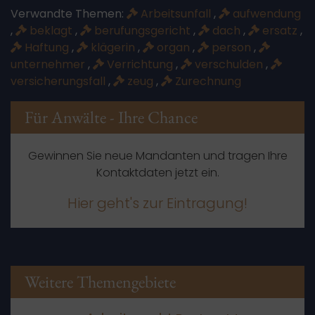
Verwandte Themen:
Arbeitsunfall
,
aufwendung
,
beklagt
,
berufungsgericht
,
dach
,
ersatz
,
Haftung
,
klägerin
,
organ
,
person
,
unternehmer
,
Verrichtung
,
verschulden
,
versicherungsfall
,
zeug
,
Zurechnung
Für Anwälte - Ihre Chance
Gewinnen Sie neue Mandanten und tragen Ihre
Kontaktdaten jetzt ein.
Hier geht's zur Eintragung!
Weitere Themengebiete