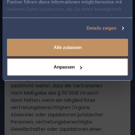
Anwalt in Ihrer Region angezeigt zu bekommen.
Partner führen diese Informationen möglicherweise mit
a) Nach § 110 Abs. 1 Satz 1 SGB VII haften
weiteren Daten zusammen, die Sie ihnen bereitgestellt
So sparen Sie Zeit und Mühe bei der Suche
Personen, deren Haftung nach den §§
haben oder die sie im Rahmen Ihrer Nutzung der Dienste
nach rechtlicher Unterstützung.
104 bis 107 SGB VII beschränkt ist, den
gesammelt haben.
Sozialversicherungsträgern für die
Details zeigen
infolge des Versicherungsfalls
entstandenen Aufwendungen bis zur
Alle zulassen
Höhe des zivilrechtlichen
Schadensersatzanspruchs nur dann,
wenn sie den Versicherungsfall
Anpassen
vorsätzlich oder grob fahrlässig
herbeigeführt haben. § 111 Satz 1 SGB VII
bestimmt weiter, dass die Vertretenen
nach Maßgabe des § 110 SGB VII auch
dann haften, wenn ein Mitglied ihres
vertretungsberechtigten Organs,
Abwickler oder Liquidatoren juristischer
Personen, vertretungsberechtigte
Gesellschafter oder Liquidatoren einer