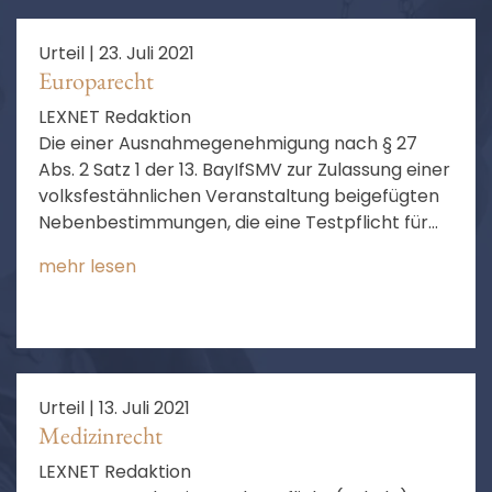
Urteil |
23. Juli 2021
Europarecht
LEXNET Redaktion
Die einer Ausnahmegenehmigung nach § 27
Abs. 2 Satz 1 der 13. BayIfSMV zur Zulassung einer
volksfestähnlichen Veranstaltung beigefügten
Nebenbestimmungen, die eine Testpflicht für
die Besucher der Veranstaltung anordnen und
mehr lesen
eine Regelung enthalten, wonach die
Ausnahmegenehmigung erlischt, wenn die 7-
Tage-Inzidenz an 3 aufeinanderfolgenden
Tagen den Wert 10 überschreitet, ist nach
summarischer Prüfung nicht zu beanstanden.
Urteil |
13. Juli 2021
Medizinrecht
LEXNET Redaktion