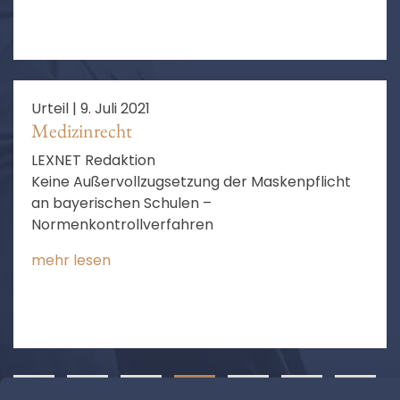
Urteil |
9. Juli 2021
Medizinrecht
LEXNET Redaktion
Keine Außervollzugsetzung der Maskenpflicht
an bayerischen Schulen –
Normenkontrollverfahren
mehr lesen
❮
1
2
3
4
5
6
…