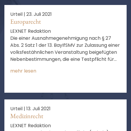
Urteil |
23. Juli 2021
Europarecht
LEXNET Redaktion
Die einer Ausnahmegenehmigung nach § 27
Abs. 2 Satz 1 der 13. BayIfSMV zur Zulassung einer
volksfestähnlichen Veranstaltung beigefügten
Nebenbestimmungen, die eine Testpflicht für
die Besucher der Veranstaltung anordnen und
mehr lesen
eine Regelung enthalten, wonach die
Ausnahmegenehmigung erlischt, wenn die 7-
Tage-Inzidenz an 3 aufeinanderfolgenden
Tagen den Wert 10 überschreitet, ist nach
summarischer Prüfung nicht zu beanstanden.
Urteil |
13. Juli 2021
Medizinrecht
LEXNET Redaktion