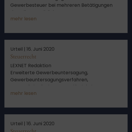
Gewerbesteuer bei mehreren Betätigungen
derselben natürlichen Person
mehr lesen
Urteil |
16. Juni 2020
Steuerrecht
LEXNET Redaktion
Erweiterte Gewerbeuntersagung,
Gewerbeuntersagungsverfahren,
Steuerrückstände, Unzuverlässigkeit,
mehr lesen
Untersagungsverfügung, Maßgeblicher
Zeitpunkt, Verwaltungsgerichte, Gewerbliche
Betätigung, Vertretungsberechtigter,
Selbständiger Gewerbetreibender,
nichtselbständige Tätigkeit, Gerichtliche
Urteil |
16. Juni 2020
Kostenentscheidung, Gewerbliche Tätigkeit,
Steuerrecht