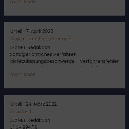
mehr lesen
Rechtsschutzbedürfnis bei rückwirkender
Feststellung der Erwerbsfähigkeit Versagung
auf Dauer
Urteil |
7. April 2022
Kosten- und Gebührenrecht
LEXNET Redaktion
Sozialgerichtliches Verfahren –
Nichtzulassungsbeschwerde – Verfahrensfehler
– Verletzung des Anspruchs auf rechtliches
mehr lesen
Gehör bei unterbliebener Entscheidung über
einen ordnungsgemäß gestellten Antrag auf
Terminsverlegung bzw bei nicht
ordnungsgemäßer Benachrichtigung des
Antragstellers über die Ablehnung der
Urteil |
24. März 2022
Terminsverlegung
Sozialrecht
LEXNET Redaktion
L 1 SV 994/19