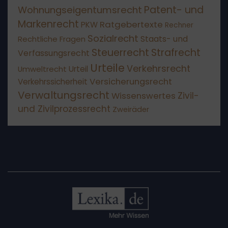
Patent- und
Wohnungseigentumsrecht
Markenrecht
Ratgebertexte
PKW
Rechner
Sozialrecht
Staats- und
Rechtliche Fragen
Steuerrecht
Strafrecht
Verfassungsrecht
Urteile
Verkehrsrecht
Umweltrecht
Urteil
Versicherungsrecht
Verkehrssicherheit
Verwaltungsrecht
Wissenswertes
Zivil-
und Zivilprozessrecht
Zweiräder