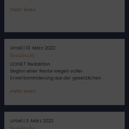
mehr lesen
Urteil |
10. März 2022
Sozialrecht
LEXNET Redaktion
Beginn einer Rente wegen voller
Erwerbsminderung aus der gesetzlichen
Rentenversicherung nach Wegfall eines
mehr lesen
Teilzeitarbeitsplatzes – gleichzeitiger Beginn
einer Altersrente für schwerbehinderte
Menschen
Urteil |
3. März 2022
Sozialrecht