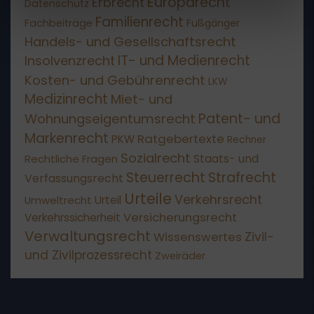
Europarecht
Erbrecht
Datenschutz
Familienrecht
Fachbeiträge
Fußgänger
Handels- und Gesellschaftsrecht
IT- und Medienrecht
Insolvenzrecht
Kosten- und Gebührenrecht
LKW
Medizinrecht
Miet- und
Patent- und
Wohnungseigentumsrecht
Markenrecht
Ratgebertexte
PKW
Rechner
Sozialrecht
Staats- und
Rechtliche Fragen
Steuerrecht
Strafrecht
Verfassungsrecht
Urteile
Verkehrsrecht
Umweltrecht
Urteil
Versicherungsrecht
Verkehrssicherheit
Verwaltungsrecht
Wissenswertes
Zivil-
und Zivilprozessrecht
Zweiräder