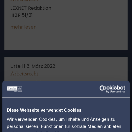
LEXNET Redaktion
III ZR 51/21
mehr lesen
Urteil |
8. März 2022
Arbeitsrecht
LEXNET Redaktion
Angelegenheiten der Bundesagentur für Arbeit
mehr lesen
x
Finden Sie den
Diese Webseite verwendet Cookies
passenden Anwalt in
Wir verwenden Cookies, um Inhalte und Anzeigen zu
personalisieren, Funktionen für soziale Medien anbieten