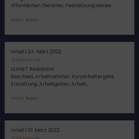
öffentlichen Dienstes; Festsetzung seines
Erfahrungsdienstalters
mehr lesen
Urteil |
24. März 2022
Arbeitsrecht
LEXNET Redaktion
Bescheid, Arbeitnehmer, Kurzarbeitergeld,
Erstattung, Arbeitgeber, Arbeit,
Gerichtsbescheid, Antragstellung,
mehr lesen
Arbeitsausfall, Ausschlussfrist, Anspruch, Frist,
Anzeige, Betrieb
Urteil |
10. März 2022
Arbeitsrecht