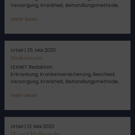
Versorgung, Krankheit, Behandlungsmethode,
Leistung, Krankheitsverlauf, MDK, Gutachten,
mehr lesen
Diagnose, Sachleistung, Behandlung,
Prostatakarzinom, gesetzlichen
Krankenversicherung, kein Anspruch,
gesetzliche Regelung
Urteil |
25. Mai 2020
Medizinrecht
LEXNET Redaktion
Erkrankung, Krankenversicherung, Bescheid,
Versorgung, Krankheit, Behandlungsmethode,
Leistung, Krankheitsverlauf, MDK, Gutachten,
mehr lesen
Diagnose, Sachleistung, Behandlung,
Prostatakarzinom, gesetzlichen
Krankenversicherung, kein Anspruch,
gesetzliche Regelung
Urteil |
13. Mai 2020
IT- und Medienrecht