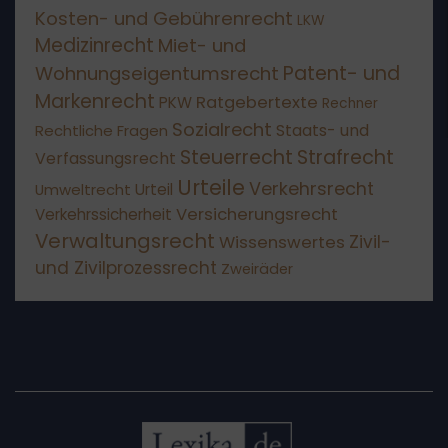
Kosten- und Gebührenrecht
LKW
Medizinrecht
Miet- und
Patent- und
Wohnungseigentumsrecht
Markenrecht
Ratgebertexte
PKW
Rechner
Sozialrecht
Staats- und
Rechtliche Fragen
Steuerrecht
Strafrecht
Verfassungsrecht
Urteile
Verkehrsrecht
Umweltrecht
Urteil
Versicherungsrecht
Verkehrssicherheit
Verwaltungsrecht
Wissenswertes
Zivil-
und Zivilprozessrecht
Zweiräder