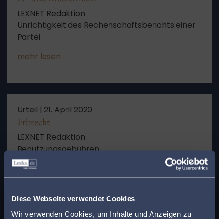
LEXNET Redaktion
Unrichtigkeit des Rechenschaftsberichts einer
Partei
mehr lesen
Urteil |
21. April 2020
Erbrecht
LEXNET Redaktion
Benutzungsgebühren
mehr lesen
x
Finden Sie den
Diese Webseite verwendet Cookies
passenden Anwalt in
Wir verwenden Cookies, um Inhalte und Anzeigen zu