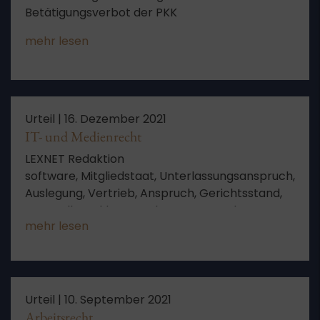
Betätigungsverbot der PKK
mehr lesen
Urteil |
16. Dezember 2021
IT- und Medienrecht
LEXNET Redaktion
software, Mitgliedstaat, Unterlassungsanspruch,
Auslegung, Vertrieb, Anspruch, Gerichtsstand,
Feststellungsklage, Verletzung, Unterlassung,
mehr lesen
Leasing, Feststellungsinteresse, Vertrag,
Gerichtsstandsvereinbarung, kein Anspruch,
negative Feststellungsklage, rechtliches
Interesse
Urteil |
10. September 2021
Arbeitsrecht