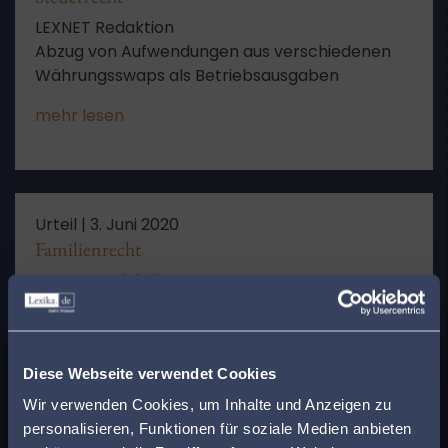
LEXNET Redaktion
Abzug von Aufwendungen aus verschiedenen
Währungsswaps als Betriebsausgaben
mehr lesen
Urteil |
3. Juni 2020
Familienrecht
LEXNET Redaktion
Energiewirtschaftsrechtliche
Verwaltungssache: Verletzung des Anspruchs
x
auf rechtliches Gehör
Finden Sie den
mehr lesen
Diese Webseite verwendet Cookies
passenden Anwalt in
Wir verwenden Cookies, um Inhalte und Anzeigen zu
personalisieren, Funktionen für soziale Medien anbieten