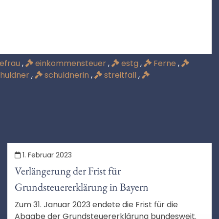
efrau
,
einkommensteuer
,
estg
,
Ferne
,
huldner
,
schuldnerin
,
streitfall
,
1. Februar 2023
Verlängerung der Frist für
Grundsteuererklärung in Bayern
Zum 31. Januar 2023 endete die Frist für die
Abgabe der Grundsteuererklärung bundesweit.