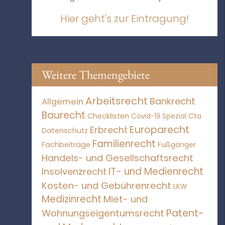
Hier geht's zur Eintragung!
Weitere Themengebiete
Arbeitsrecht
Bankrecht
Allgemein
Baurecht
Checklisten
Covid-19 Spezial
Cta
Europarecht
Erbrecht
Datenschutz
Familienrecht
Fachbeiträge
Fußgänger
Handels- und Gesellschaftsrecht
IT- und Medienrecht
Insolvenzrecht
Kosten- und Gebührenrecht
LKW
Medizinrecht
Miet- und
Patent-
Wohnungseigentumsrecht