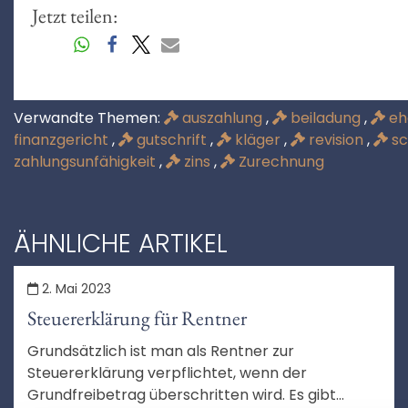
Jetzt teilen:
Verwandte Themen:
auszahlung
,
beiladung
,
eh
finanzgericht
,
gutschrift
,
kläger
,
revision
,
sc
zahlungsunfähigkeit
,
zins
,
Zurechnung
ÄHNLICHE ARTIKEL
2. Mai 2023
Steuererklärung für Rentner
Grundsätzlich ist man als Rentner zur
Steuererklärung verpflichtet, wenn der
Grundfreibetrag überschritten wird. Es gibt