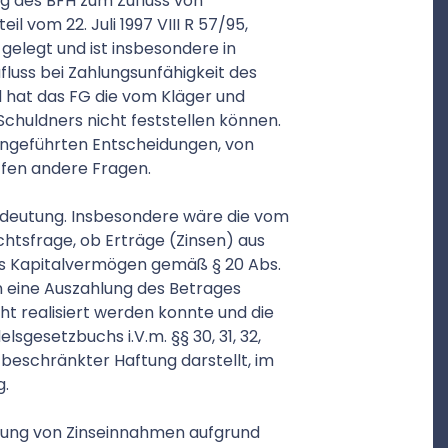
g des BFH zum Zufluss von
l vom 22. Juli 1997 VIII R 57/95,
e gelegt und ist insbesondere in
fluss bei Zahlungsunfähigkeit des
 hat das FG die vom Kläger und
chuldners nicht feststellen können.
 angeführten Entscheidungen, von
ffen andere Fragen.
edeutung. Insbesondere wäre die vom
htsfrage, ob Erträge (Zinsen) aus
us Kapitalvermögen gemäß § 20 Abs.
 eine Auszahlung des Betrages
cht realisiert werden konnte und die
sgesetzbuchs i.V.m. §§ 30, 31, 32,
beschränkter Haftung darstellt, im
g.
hnung von Zinseinnahmen aufgrund