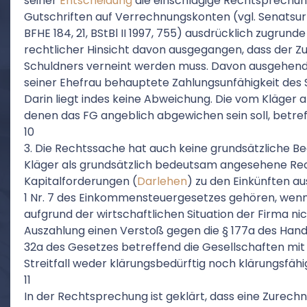
seiner
Entscheidung
die einschlägige Rechtsprechun
Gutschriften auf Verrechnungskonten (vgl. Senatsurtei
BFHE 184, 21, BStBl II 1997, 755) ausdrücklich zugrund
rechtlicher Hinsicht davon ausgegangen, dass der Zu
Schuldners verneint werden muss. Davon ausgehend
seiner Ehefrau behauptete Zahlungsunfähigkeit des S
Darin liegt indes keine Abweichung. Die vom Kläger
denen das FG angeblich abgewichen sein soll, betre
10
3. Die Rechtssache hat auch keine grundsätzliche B
Kläger als grundsätzlich bedeutsam angesehene Rec
Kapitalforderungen (
Darlehen
) zu den Einkünften a
1 Nr. 7 des Einkommensteuergesetzes gehören, wenn
aufgrund der wirtschaftlichen Situation der Firma ni
Auszahlung einen Verstoß gegen die § 177a des Handel
32a des Gesetzes betreffend die Gesellschaften mit 
Streitfall weder klärungsbedürftig noch klärungsfähi
11
In der Rechtsprechung ist geklärt, dass eine Zurec