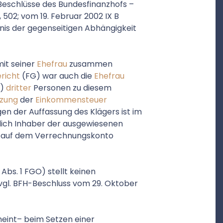
 Beschlüsse des Bundesfinanzhofs –
 502; vom 19. Februar 2002 IX B
ltnis der gegenseitigen Abhängigkeit
it seiner
Ehefrau
zusammen
richt
(FG) war auch die
Ehefrau
O)
dritter
Personen zu diesem
tzung
der
Einkommensteuer
en der Auffassung des Klägers ist im
chlich Inhaber der ausgewiesenen
ie auf dem Verrechnungskonto
 Abs. 1 FGO) stellt keinen
 (vgl. BFH-Beschluss vom 29. Oktober
meint– beim Setzen einer