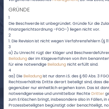
GRÜNDE
1
Die Beschwerde ist unbegründet. Gründe für die Zulas
Finanzgerichtsordnung –FGO–) liegen nicht vor.
2
1. Die Revision ist nicht wegen Verfahrensfehlern (§ 1
3
a) Zu Unrecht rügt der Kläger und Beschwerdeführer
Beiladung
der im Klageverfahren von ihm benannten
für eine notwendige
Beiladung
nicht erfüllt sind.
4
aa) Die
Beiladung
ist nur dann i.S. des § 60 Abs. 3 F
Rechtsverhältnis Dritte derart beteiligt sind, dass di
gegenüber nur einheitlich ergehen kann. Das ist dann
notwendigerweise und unmittelbar Rechte
Dritter
ge
zum Erlöschen bringt, insbesondere also in Fällen, in
Prozessbeteiligten begünstigt oder benachteiligt,