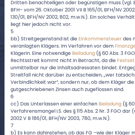
Dritten benachteiligen oder begünstigen muss (vgl.
BFH– vom 26. Oktober 2001 VII B 165/01, BFH/NV 2002,
130/01, BFH/NV 2002, 802, m.w.N.). Ein solches Verhä
liegt hier jedoch nicht vor.
5
bb) Streitgegenstand ist die
Einkommensteuer
des m
veranlagten Klägers. Im Verfahren vor dem
Finanzge
Klägerin. Eine notwendige
Beiladung
(§ 60 Abs. 3 FG
Rechtsstreit kommt nicht in Betracht, da die
Festse
unmittelbar nur die Inhaltsadressaten bindet. Entgeg
Streitfall nicht darüber zu entscheiden, „wer tatsä
Verbindlichkeit war“, sondern nur, ob dem Kläger d
gutgeschriebenen Zinsen auch zugeflossen sind.
6
cc) Das Unterlassen einer einfachen
Beiladung
(§ 60
Verfahrensmangel i.S. des § 115 Abs. 2 Nr. 3 FGO dar
2002 V B 186/01, BFH/NV 2003, 780, m.w.N.).
7
b) Es kann dahinstehen, ob das FG –wie der Kläger 