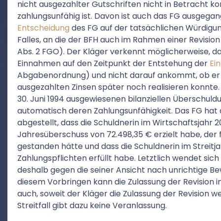
nicht ausgezahlter Gutschriften nicht in Betracht 
zahlungsunfähig ist. Davon ist auch das FG ausgegan
Entscheidung
des FG auf der tatsächlichen Würdig
Falles, an die der BFH auch im Rahmen einer Revisio
Abs. 2 FGO). Der Kläger verkennt möglicherweise, da
Einnahmen auf den Zeitpunkt der Entstehung der
Ei
Abgabenordnung) und nicht darauf ankommt, ob er 
ausgezahlten Zinsen später noch realisieren konnte.
30. Juni 1994 ausgewiesenen bilanziellen Überschuld
automatisch deren Zahlungsunfähigkeit. Das FG hat
abgestellt, dass die Schuldnerin im Wirtschaftsjahr
Jahresüberschuss von 72.498,35 € erzielt habe, der
gestanden hätte und dass die Schuldnerin im Streitja
Zahlungspflichten erfüllt habe. Letztlich wendet sic
deshalb gegen die seiner Ansicht nach unrichtige B
diesem Vorbringen kann die Zulassung der Revision in
auch, soweit der Kläger die Zulassung der Revision 
Streitfall gibt dazu keine Veranlassung.