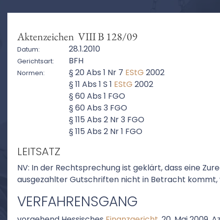
Aktenzeichen VIII B 128/09
28.1.2010
Datum:
BFH
Gerichtsart:
§ 20 Abs 1 Nr 7
EStG
2002
Normen:
§ 11 Abs 1 S 1
EStG
2002
§ 60 Abs 1 FGO
§ 60 Abs 3 FGO
§ 115 Abs 2 Nr 3 FGO
§ 115 Abs 2 Nr 1 FGO
LEITSATZ
NV: In der Rechtsprechung ist geklärt, dass eine Z
ausgezahlter Gutschriften nicht in Betracht kommt, 
VERFAHRENSGANG
vorgehend Hessisches
Finanzgericht
, 20. Mai 2009, Az