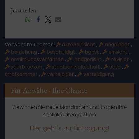
Jetzt teilen:
Verwandte Themen:
akteneinsicht
,
angeklagt
,
beiziehung
,
beschuldigt
,
bghst
,
einsicht
,
ermittlungsverfahren
,
landgericht
,
revision
,
saarbrücken
,
staatsanwaltschaft
,
stpo
,
strafkammer
,
verteidiger
,
verteidigung
Für Anwälte - Ihre Chance
Gewinnen Sie neue Mandanten und tragen Ihre
Kontaktdaten jetzt ein.
Hier geht's zur Eintragung!