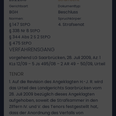
Gerichtsart:
Dokumenttyp:
BGH
Beschluss
Normen:
Spruchkörper:
§ 147 StPO
4. Strafsenat
§ 338 Nr 8 StPO
§ 344 Abs 2 S 2 StPO
§ 475 StPO
VERFAHRENSGANG
vorgehend LG Saarbrücken, 28. Juli 2009, Az: 1
KLs 12/09 – 5 Js 495/08 – 2 AR 49 – 50/09, Urteil
TENOR
1. Auf die Revision des Angeklagten H.-J. R. wird
das Urteil des Landgerichts Saarbrücken vom
28. Juli 2009 bezüglich dieses Angeklagten
aufgehoben, soweit die Strafkammer in den
Ziffern IV. und V. des Tenors festgestellt hat,
dass der Anordnung des Verfalls von