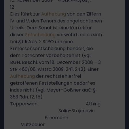
10. November 2009 – 4 StR 443/09).
12
Dies führt zur
Aufhebung
von den Ziffern
IV. und V. des Tenors des angefochtenen
Urteils. Dem Senat ist eine Korrektur
dieser
Entscheidung
verwehrt, da es sich
bei § 111i Abs. 2 StPO um eine
Ermessensentscheidung handelt, die
dem Tatrichter vorbehalten ist (vgl.
BGH, Beschl. vom 18. Dezember 2008 – 3
StR 460/08, wistra 2009, 241, 242). Einer
Aufhebung
der rechtsfehlerfrei
getroffenen Feststellungen bedarf es
indes nicht (vgl. Meyer-Goßner aaO §
353 Rdn. 12, 15).
Tepperwien Athing
Solin-Stojanović
Ernemann
Mutzbauer