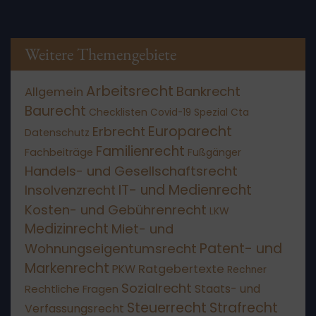
Weitere Themengebiete
Arbeitsrecht
Bankrecht
Allgemein
Baurecht
Checklisten
Covid-19 Spezial
Cta
Europarecht
Erbrecht
Datenschutz
Familienrecht
Fachbeiträge
Fußgänger
Handels- und Gesellschaftsrecht
IT- und Medienrecht
Insolvenzrecht
Kosten- und Gebührenrecht
LKW
Medizinrecht
Miet- und
Patent- und
Wohnungseigentumsrecht
Markenrecht
Ratgebertexte
PKW
Rechner
Sozialrecht
Staats- und
Rechtliche Fragen
Steuerrecht
Strafrecht
Verfassungsrecht