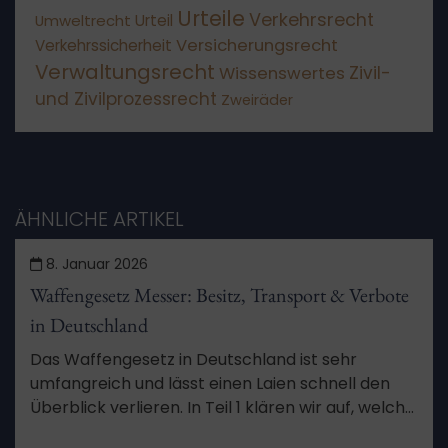
Urteile
Verkehrsrecht
Umweltrecht
Urteil
Versicherungsrecht
Verkehrssicherheit
Verwaltungsrecht
Wissenswertes
Zivil-
und Zivilprozessrecht
Zweiräder
ÄHNLICHE ARTIKEL
8. Januar 2026
Waffengesetz Messer: Besitz, Transport & Verbote
in Deutschland
Das Waffengesetz in Deutschland ist sehr
umfangreich und lässt einen Laien schnell den
Überblick verlieren. In Teil 1 klären wir auf, welche
Messer und Schwerter Sie besitzen und