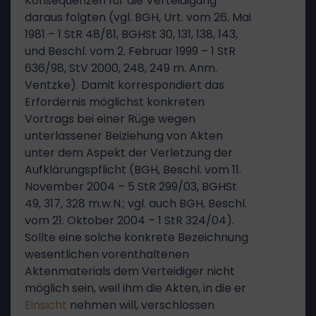
Konsequenzen für die Verteidigung
daraus folgten (vgl. BGH, Urt. vom 26. Mai
1981 – 1 StR 48/81, BGHSt 30, 131, 138, 143,
und Beschl. vom 2. Februar 1999 – 1 StR
636/98, StV 2000, 248, 249 m. Anm.
Ventzke). Damit korrespondiert das
Erfordernis möglichst konkreten
Vortrags bei einer Rüge wegen
unterlassener Beiziehung von Akten
unter dem Aspekt der Verletzung der
Aufklärungspflicht (BGH, Beschl. vom 11.
November 2004 – 5 StR 299/03, BGHSt
49, 317, 328 m.w.N.; vgl. auch BGH, Beschl.
vom 21. Oktober 2004 – 1 StR 324/04).
Sollte eine solche konkrete Bezeichnung
wesentlichen vorenthaltenen
Aktenmaterials dem Verteidiger nicht
möglich sein, weil ihm die Akten, in die er
Einsicht
nehmen will, verschlossen