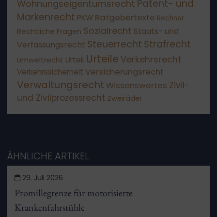
Patent- und
Wohnungseigentumsrecht
Markenrecht
Ratgebertexte
PKW
Rechner
Sozialrecht
Staats- und
Rechtliche Fragen
Steuerrecht
Strafrecht
Verfassungsrecht
Urteile
Verkehrsrecht
Umweltrecht
Urteil
Versicherungsrecht
Verkehrssicherheit
Verwaltungsrecht
Wissenswertes
Zivil-
und Zivilprozessrecht
Zweiräder
ÄHNLICHE ARTIKEL
29. Juli 2026
Promillegrenze für motorisierte
Krankenfahrstühle