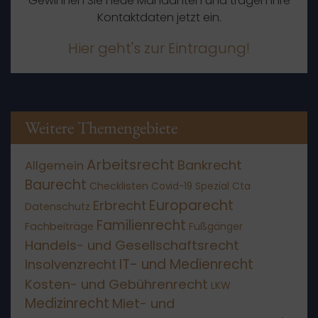
Gewinnen Sie neue Mandanten und tragen Ihre
Kontaktdaten jetzt ein.
Hier geht's zur Eintragung!
Weitere Themengebiete
Arbeitsrecht
Bankrecht
Allgemein
Baurecht
Checklisten
Covid-19 Spezial
Cta
Europarecht
Erbrecht
Datenschutz
Familienrecht
Fachbeiträge
Fußgänger
Handels- und Gesellschaftsrecht
IT- und Medienrecht
Insolvenzrecht
Kosten- und Gebührenrecht
LKW
Medizinrecht
Miet- und