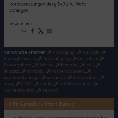
Voraussetzungen des§ 543 ZPO nicht
vorliegen.
Jetzt teilen:
Verwandte Themen:
abwägung
,
beklagt
,
Beklagtenseite
,
besichtigung
,
betreten
,
Einvernahme
,
fahrer
,
klägerin
,
last
,
leitsatz
,
lichtbild
,
mitverschulden
,
sachverständige
,
schaden
,
schweinfurt
,
stvg
,
StVO
,
unfall
,
Unfallzeitpunkt
,
Verkehrsunfall
,
verstoß
Für Anwälte - Ihre Chance