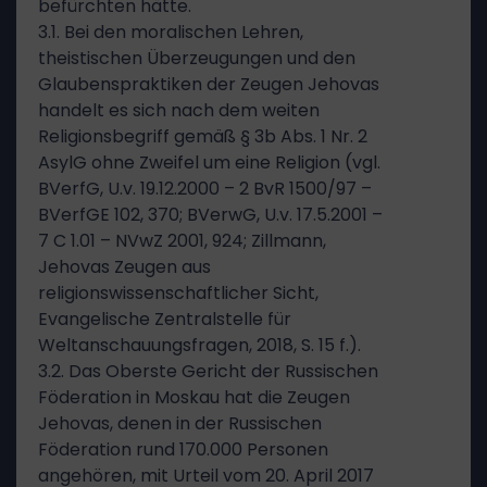
befürchten hätte.
3.1. Bei den moralischen Lehren,
theistischen Überzeugungen und den
Glaubenspraktiken der Zeugen Jehovas
handelt es sich nach dem weiten
Religionsbegriff gemäß § 3b Abs. 1 Nr. 2
AsylG ohne Zweifel um eine Religion (vgl.
BVerfG, U.v. 19.12.2000 – 2 BvR 1500/97 –
BVerfGE 102, 370; BVerwG, U.v. 17.5.2001 –
7 C 1.01 – NVwZ 2001, 924; Zillmann,
Jehovas Zeugen aus
religionswissenschaftlicher Sicht,
Evangelische Zentralstelle für
Weltanschauungsfragen, 2018, S. 15 f.).
3.2. Das Oberste Gericht der Russischen
Föderation in Moskau hat die Zeugen
Jehovas, denen in der Russischen
Föderation rund 170.000 Personen
angehören, mit Urteil vom 20. April 2017