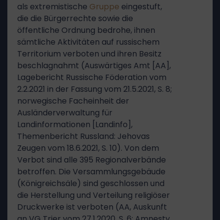
als extremistische
Gruppe
eingestuft,
die die Bürgerrechte sowie die
öffentliche Ordnung bedrohe, ihnen
sämtliche Aktivitäten auf russischem
Territorium verboten und ihren Besitz
beschlagnahmt (Auswärtiges Amt [AA],
Lagebericht Russische Föderation vom
2.2.2021 in der Fassung vom 21.5.2021, S. 8;
norwegische Facheinheit der
Ausländerverwaltung für
Landinformationen [Landinfo],
Themenbericht Russland: Jehovas
Zeugen vom 18.6.2021, S. 10). Von dem
Verbot sind alle 395 Regionalverbände
betroffen. Die Versammlungsgebäude
(Königreichsäle) sind geschlossen und
die Herstellung und Verteilung religiöser
Druckwerke ist verboten (AA, Auskunft
an VG Trier vom 27.1.2020, S. 6; Amnesty