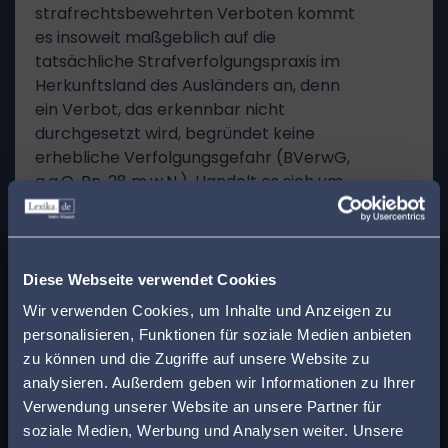
strafrechtsbewehrten Verboten kommt
es insoweit maßgeblich auf die
tatsächliche Strafverfolgungspraxis im
Herkunftsland des Ausländers an, denn
ein Verbot, das erkennbar nicht
durchgesetzt wird, begründet keine
erhebliche Verfolgungsgefahr (BVerwG,
a.a.O. Rn. 28 m.w.N.). Handelt es sich um
sonstige Eingriffe oder sonstige
Beeinträchtigungen im Sinne von § 3a
Abs. 1 Nr. 2 i.V.m. Abs. 2 AsylG, wie etwa
x
Finden Sie den
die Diskriminierung beim Zugang zu
Diese Webseite verwendet Cookies
Bildungs- oder
passenden Anwalt in
Wir verwenden Cookies, um Inhalte und Anzeigen zu
Gesundheitseinrichtungen oder
personalisieren, Funktionen für soziale Medien anbieten
Ihrer Nähe!
berufliche oder wirtschaftliche
zu können und die Zugriffe auf unsere Website zu
Einschränkungen, müssen sie in ihrer
analysieren. Außerdem geben wir Informationen zu Ihrer
kumulierten Wirkung einer
Geben Sie Ihre Postleitzahl ein, um beim Lesen
Verwendung unserer Website an unsere Partner für
schwerwiegenden Verletzung
eines Beitrags sofort einen kompetenten
soziale Medien, Werbung und Analysen weiter. Unsere
grundlegender Menschenrechte