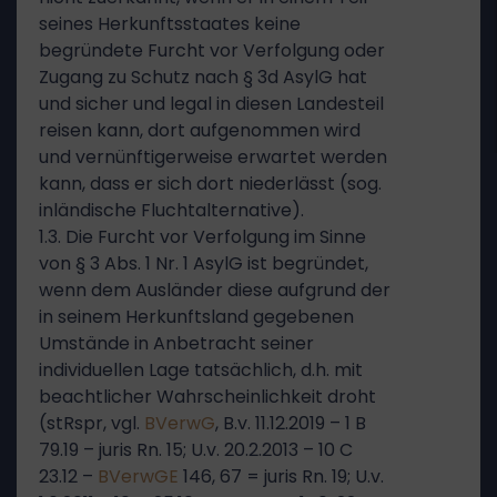
seines Herkunftsstaates keine
begründete Furcht vor Verfolgung oder
Zugang zu Schutz nach § 3d AsylG hat
und sicher und legal in diesen Landesteil
reisen kann, dort aufgenommen wird
und vernünftigerweise erwartet werden
kann, dass er sich dort niederlässt (sog.
inländische Fluchtalternative).
1.3. Die Furcht vor Verfolgung im Sinne
von § 3 Abs. 1 Nr. 1 AsylG ist begründet,
wenn dem Ausländer diese aufgrund der
in seinem Herkunftsland gegebenen
Umstände in Anbetracht seiner
individuellen Lage tatsächlich, d.h. mit
beachtlicher Wahrscheinlichkeit droht
(stRspr, vgl.
BVerwG
, B.v. 11.12.2019 – 1 B
79.19 – juris Rn. 15; U.v. 20.2.2013 – 10 C
23.12 –
BVerwGE
146, 67 = juris Rn. 19; U.v.