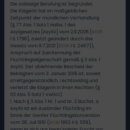
Die zulässige Berufung ist begründet.
Die Klägerin hat im maßgeblichen
Zeitpunkt der mündlichen Verhandlung
(§ 77 Abs. 1 Satz 1 Halbs. 1 des
Asylgesetzes [AsylG] vom 2.9.2008 [
BGBl
I S. 1798], zuletzt geändert durch das
Gesetz vom 9.7.2021 [
BGBl
I S. 2467]),
Anspruch auf Zuerkennung der
Flüchtlingseigenschaft gemäß § 3 Abs. 1
AsylG. Der ablehnende Bescheid der
Beklagten vom 3. Januar 2018 ist, soweit
streitgegenständlich, rechtswidrig und
verletzt die Klägerin in ihren Rechten (§
113 Abs. 5 Satz 1 VwGO).
1. Nach § 3 Abs. 1 Nr. 1 und Nr. 2 Buchst. a
AsylG ist ein Ausländer Flüchtling im
Sinne der Genfer Flüchtlingskonvention
vom 28. Juli 1951 (
BGBl
1953 II S. 559),
wenn er sich aus begründeter Furcht vor