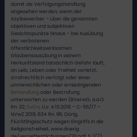
damit als Verfolgungshandlung
angesehen werden, wenn der
Asylbewerber – über die genannten
objektiven und subjektiven
Gesichtspunkte hinaus – bei Ausübung
der verbotenen
öffentlichkeitswirksamen
Glaubensausübung in seinem
Herkunftsland tatsächlich Gefahr läuft,
an Leib, Leben oder Freiheit verletzt,
strafrechtlich verfolgt oder einer
unmenschlichen oder erniedrigenden
Behandlung
oder Bestrafung
unterworfen zu werden (BVerwG, a.a.O.
Rn. 32;
EuGH
, U.v. 4.10.2018 – C-56/17 –
NVwZ 2019, 634 Rn. 98; Dörig,
Flüchtlingsschutz wegen Eingriffs in die
Religionsfreiheit, www.doerig.
de/veroeffentlichungen/20.pdf, S. 1/7).