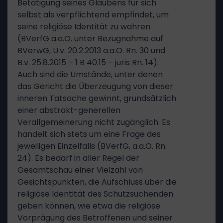
Betätigung seines Glaubens für sich
selbst als verpflichtend empfindet, um
seine religiöse Identität zu wahren
(BVerfG a.a.O. unter Bezugnahme auf
BVerwG, U.v. 20.2.2013 a.a.O. Rn. 30 und
B.v. 25.8.2015 – 1 B 40.15 – juris Rn. 14).
Auch sind die Umstände, unter denen
das Gericht die Überzeugung von dieser
inneren Tatsache gewinnt, grundsätzlich
einer abstrakt-generellen
Verallgemeinerung nicht zugänglich. Es
handelt sich stets um eine Frage des
jeweiligen Einzelfalls (BVerfG, a.a.O. Rn.
24). Es bedarf in aller Regel der
Gesamtschau einer Vielzahl von
Gesichtspunkten, die Aufschluss über die
religiöse Identität des Schutzsuchenden
geben können, wie etwa die religiöse
Vorprägung des Betroffenen und seiner