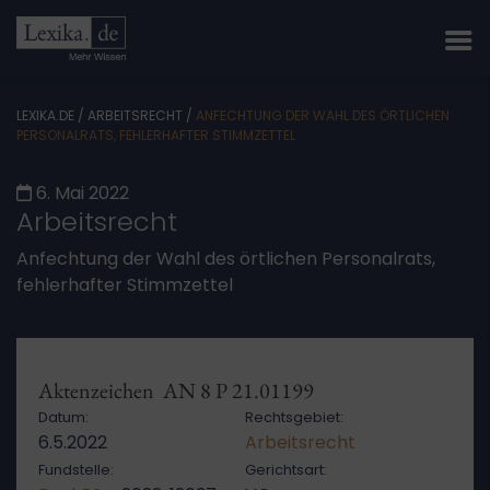
LEXIKA.DE
/
ARBEITSRECHT
/
ANFECHTUNG DER WAHL DES ÖRTLICHEN
PERSONALRATS, FEHLERHAFTER STIMMZETTEL
6. Mai 2022
Arbeitsrecht
Anfechtung der Wahl des örtlichen Personalrats,
fehlerhafter Stimmzettel
Aktenzeichen AN 8 P 21.01199
Datum:
Rechtsgebiet:
6.5.2022
Arbeitsrecht
Fundstelle:
Gerichtsart: