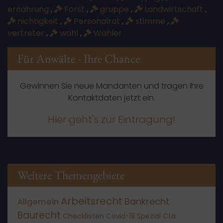
ernährung
,
Forst
,
gruppe
,
Landwirtschaft
,
nichtigkeit
,
Personalrat
,
stimme
,
vertreter
,
wahl
,
Wähler
Für Anwälte - Ihre Chance
Gewinnen Sie neue Mandanten und tragen Ihre
Kontaktdaten jetzt ein.
Hier geht's zur Eintragung!
Weitere Themengebiete
Arbeitsrecht
Bankrecht
Allgemein
Baurecht
Checklisten
Covid-19 Spezial
Cta