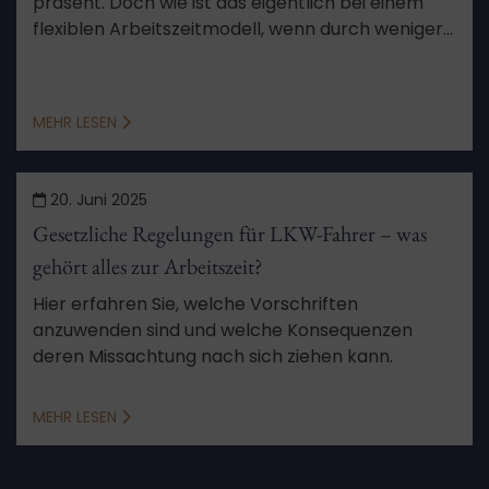
präsent. Doch wie ist das eigentlich bei einem
flexiblen Arbeitszeitmodell, wenn durch weniger
Arbeit Minusstunden entstehen? Wir erklären,
was zulässig ist und was nicht erlaubt ist.
MEHR LESEN
20. Juni 2025
Gesetzliche Regelungen für LKW-Fahrer – was
gehört alles zur Arbeitszeit?
Hier erfahren Sie, welche Vorschriften
anzuwenden sind und welche Konsequenzen
deren Missachtung nach sich ziehen kann.
MEHR LESEN