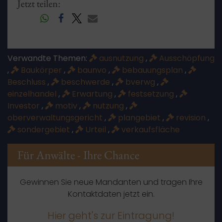
Jetzt teilen:
Verwandte Themen:
ausnutzung
,
Ausschöpfung
,
Baukörper
,
baunvo
,
bebauungsplan
,
Beschluss
,
beschwerde
,
bverwg
,
einzelhandel
,
Erwartung
,
festsetzung
,
Investor
,
motiv
,
nutzung
,
oberverwaltungsgericht
,
plangebiet
,
revision
,
sondergebiet
,
Urteil
,
verkaufsfläche
Für Anwälte - Ihre Chance
Gewinnen Sie neue Mandanten und tragen Ihre
Kontaktdaten jetzt ein.
Hier geht's zur Eintragung!