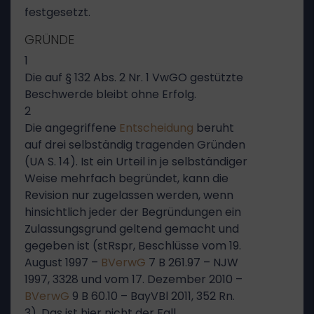
festgesetzt.
GRÜNDE
1
Die auf § 132 Abs. 2 Nr. 1 VwGO gestützte
Beschwerde bleibt ohne Erfolg.
2
Die angegriffene
Entscheidung
beruht
auf drei selbständig tragenden Gründen
(UA S. 14). Ist ein Urteil in je selbständiger
Weise mehrfach begründet, kann die
Revision nur zugelassen werden, wenn
hinsichtlich jeder der Begründungen ein
Zulassungsgrund geltend gemacht und
gegeben ist (stRspr, Beschlüsse vom 19.
August 1997 –
BVerwG
7 B 261.97 – NJW
1997, 3328 und vom 17. Dezember 2010 –
BVerwG
9 B 60.10 – BayVBl 2011, 352 Rn.
3). Das ist hier nicht der Fall.