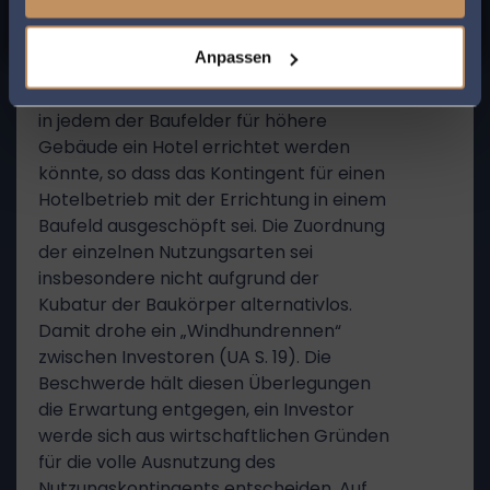
grundsätzlichen Klärungsbedarf auf.
Nach den Feststellungen des
Anpassen
Oberverwaltungsgerichts besteht nach
den Festsetzungen die Möglichkeit, dass
in jedem der Baufelder für höhere
Gebäude ein Hotel errichtet werden
könnte, so dass das Kontingent für einen
Hotelbetrieb mit der Errichtung in einem
Baufeld ausgeschöpft sei. Die Zuordnung
der einzelnen Nutzungsarten sei
insbesondere nicht aufgrund der
Kubatur der Baukörper alternativlos.
Damit drohe ein „Windhundrennen“
zwischen Investoren (UA S. 19). Die
Beschwerde hält diesen Überlegungen
die Erwartung entgegen, ein Investor
werde sich aus wirtschaftlichen Gründen
für die volle Ausnutzung des
Nutzungskontingents entscheiden. Auf