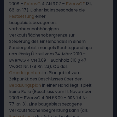
2008 –
BVerwG
4 CN 3.07 –
BVerwGE
131,
86 Rn. 17). Daher ist insbesondere die
Festsetzung
einer
baugebietsbezogenen,
vorhabenunabhängigen
Verkaufsflächenobergrenze zur
Steuerung des Einzelhandels in einem
Sondergebiet mangels Rechtsgrundlage
unzulässig (Urteil vom 24. März 2010 –
BVerwG 4 CN 3.09 – Buchholz 310 § 47
VwGO Nr. 178 Rn. 23). Ob das
Grundeigentum
im Plangebiet zum
Zeitpunkt des Beschlusses über den
Bebauungsplan
in einer Hand liegt, spielt
keine Rolle (Beschluss vom 11. November
2009 – BVerwG 4 BN 63.09 – BRS 74 Nr.
77 Rn. 3). Eine baugebietsbezogene
Verkaufsflächenbegrenzung kann (als
Festsetzung
der Art der baulichen