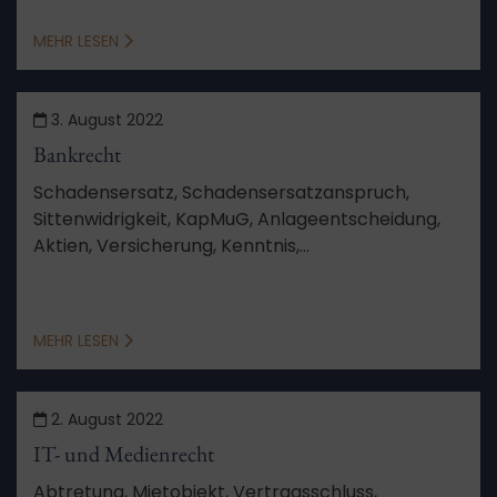
wann Sie Anspruch auf Schadensersatz beim
Bauverzug haben.
MEHR LESEN
3. August 2022
Bankrecht
Schadensersatz, Schadensersatzanspruch,
Sittenwidrigkeit, KapMuG, Anlageentscheidung,
Aktien, Versicherung, Kenntnis,
Schadensberechnung, Feststellungsziele,
Verfahren, Aussetzung, Schutzgesetz,
Berufungsverfahren, von Amts wegen
MEHR LESEN
2. August 2022
IT- und Medienrecht
Abtretung, Mietobjekt, Vertragsschluss,