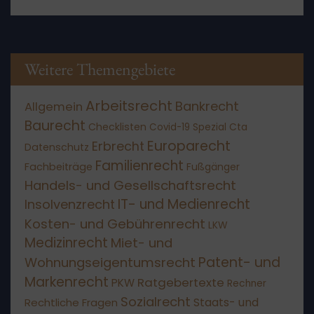
Weitere Themengebiete
Arbeitsrecht
Bankrecht
Allgemein
Baurecht
Checklisten
Covid-19 Spezial
Cta
Europarecht
Erbrecht
Datenschutz
Familienrecht
Fachbeiträge
Fußgänger
Handels- und Gesellschaftsrecht
IT- und Medienrecht
Insolvenzrecht
Kosten- und Gebührenrecht
LKW
Medizinrecht
Miet- und
Patent- und
Wohnungseigentumsrecht
Markenrecht
Ratgebertexte
PKW
Rechner
Sozialrecht
Staats- und
Rechtliche Fragen