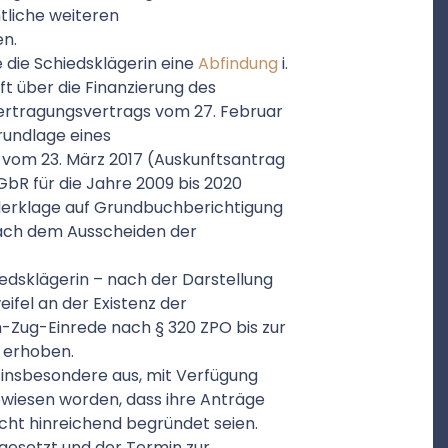
tliche weiteren
n.
die Schiedsklägerin eine
Abfindung
i.
ft über die Finanzierung des
ertragungsvertrags vom 27. Februar
rundlage eines
) vom 23. März 2017 (Auskunftsantrag
 GbR für die Jahre 2009 bis 2020
iderklage auf Grundbuchberichtigung
ch dem Ausscheiden der
edsklägerin – nach der Darstellung
ifel an der Existenz der
-Zug-Einrede nach § 320 ZPO bis zur
 erhoben.
 insbesondere aus, mit Verfügung
gewiesen worden, dass ihre Anträge
nicht hinreichend begründet seien.
 gesetzt und der Termin zur