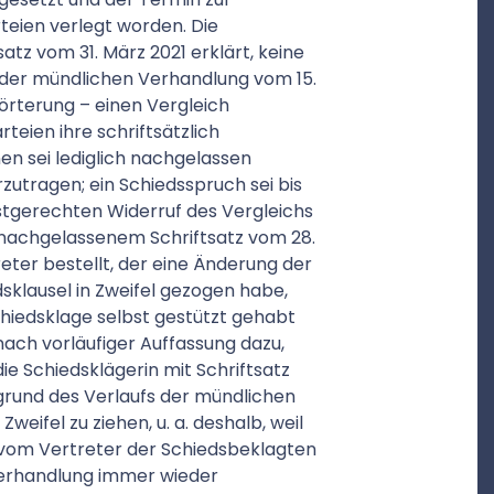
eien verlegt worden. Die
atz vom 31. März 2021 erklärt, keine
 der mündlichen Verhandlung vom 15.
rörterung – einen Vergleich
rteien ihre schriftsätzlich
en sei lediglich nachgelassen
rzutragen; ein Schiedsspruch sei bis
ristgerechten Widerruf des Vergleichs
ht nachgelassenem Schriftsatz vom 28.
reter bestellt, der eine Änderung der
sklausel in Zweifel gezogen habe,
Schiedsklage selbst gestützt gehabt
nach vorläufiger Auffassung dazu,
ie Schiedsklägerin mit Schriftsatz
fgrund des Verlaufs der mündlichen
eifel zu ziehen, u. a. deshalb, weil
 vom Vertreter der Schiedsbeklagten
Verhandlung immer wieder