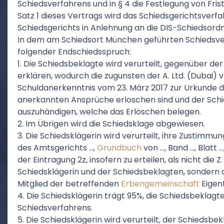
Schiedsverfahrens und in § 4 die Festlegung von Fris
Satz 1 dieses Vertrags wird das Schiedsgerichtsver
Schiedsgerichts in Anlehnung an die DIS-Schiedsord
In dem am Schiedsort München geführten Schiedsver
folgender Endschiedsspruch:
1. Die Schiedsbeklagte wird verurteilt, gegenüber der
erklären, wodurch die zugunsten der A. Ltd. (Dubai) v
Schuldanerkenntnis vom 23. März 2017 zur Urkunde d
anerkannten Ansprüche erloschen sind und der Schi
auszuhändigen, welche das Erlöschen belegen.
2. Im Übrigen wird die Schiedsklage abgewiesen.
3. Die Schiedsklägerin wird verurteilt, ihre Zustimm
des Amtsgerichts …,
Grundbuch
von …, Band …, Blatt …
der Eintragung 2z, insofern zu erteilen, als nicht die
Schiedsklägerin und der Schiedsbeklagten, sondern 
Mitglied der betreffenden
Erbengemeinschaft
Eigent
4. Die Schiedsklägerin trägt 95%, die Schiedsbeklagt
Schiedsverfahrens.
5. Die Schiedsklägerin wird verurteilt, der Schiedsbe