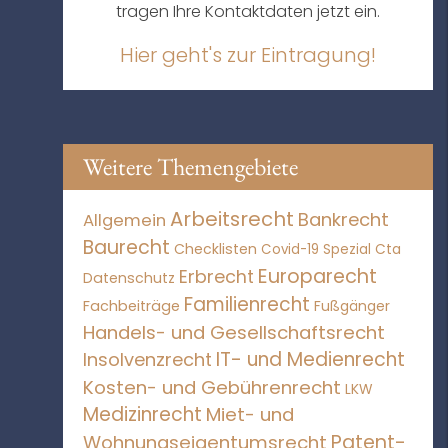
tragen Ihre Kontaktdaten jetzt ein.
Hier geht's zur Eintragung!
Weitere Themengebiete
Arbeitsrecht
Bankrecht
Allgemein
Baurecht
Checklisten
Covid-19 Spezial
Cta
Europarecht
Erbrecht
Datenschutz
Familienrecht
Fachbeiträge
Fußgänger
Handels- und Gesellschaftsrecht
IT- und Medienrecht
Insolvenzrecht
Kosten- und Gebührenrecht
LKW
Medizinrecht
Miet- und
Patent-
Wohnungseigentumsrecht