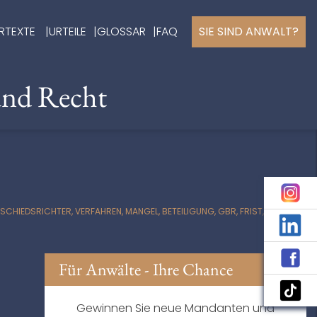
RTEXTE
URTEILE
GLOSSAR
FAQ
SIE SIND ANWALT?
und Recht
HIEDSRICHTER, VERFAHREN, MANGEL, BETEILIGUNG, GBR, FRIST,
Für Anwälte - Ihre Chance
Gewinnen Sie neue Mandanten und