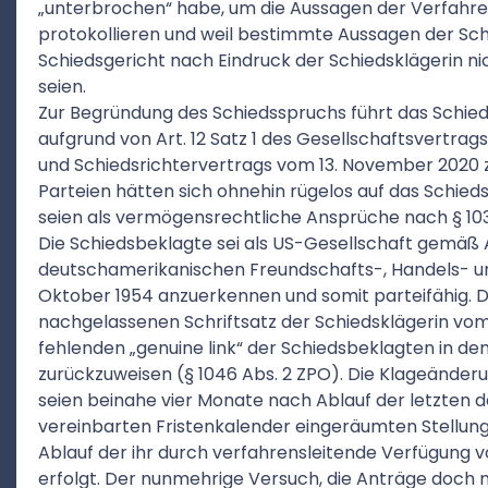
„unterbrochen“ habe, um die Aussagen der Verfahren
protokollieren und weil bestimmte Aussagen der Sc
Schiedsgericht nach Eindruck der Schiedsklägerin n
seien.
Zur Begründung des Schiedsspruchs führt das Schieds
aufgrund von Art. 12 Satz 1 des Gesellschaftsvertrags
und Schiedsrichtervertrags vom 13. November 2020 
Parteien hätten sich ohnehin rügelos auf das Schied
seien als vermögensrechtliche Ansprüche nach § 1030
Die Schiedsbeklagte sei als US-Gesellschaft gemäß A
deutschamerikanischen Freundschafts-, Handels- un
Oktober 1954 anzuerkennen und somit parteifähig. D
nachgelassenen Schriftsatz der Schiedsklägerin vom
fehlenden „genuine link“ der Schiedsbeklagten in den
zurückzuweisen (§ 1046 Abs. 2 ZPO). Die Klageänder
seien beinahe vier Monate nach Ablauf der letzten d
vereinbarten Fristenkalender eingeräumten Stellun
Ablauf der ihr durch verfahrensleitende Verfügung v
erfolgt. Der nunmehrige Versuch, die Anträge doch no