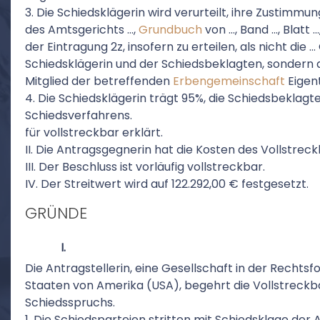
3. Die Schiedsklägerin wird verurteilt, ihre Zustimm
des Amtsgerichts …,
Grundbuch
von …, Band …, Blatt …
der Eintragung 2z, insofern zu erteilen, als nicht die
Schiedsklägerin und der Schiedsbeklagten, sondern 
Mitglied der betreffenden
Erbengemeinschaft
Eigent
4. Die Schiedsklägerin trägt 95%, die Schiedsbeklagt
Schiedsverfahrens.
für vollstreckbar erklärt.
II. Die Antragsgegnerin hat die Kosten des Vollstrec
III. Der Beschluss ist vorläufig vollstreckbar.
IV. Der Streitwert wird auf 122.292,00 € festgesetzt.
GRÜNDE
I.
Die Antragstellerin, eine Gesellschaft in der Rechtsfo
Staaten von Amerika (USA), begehrt die Vollstreckb
Schiedsspruchs.
1. Die Schiedsparteien stritten mit Schiedsklage der