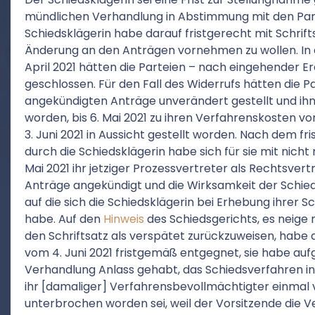
mündlichen Verhandlung in Abstimmung mit den Part
Schiedsklägerin habe darauf fristgerecht mit Schrifts
Änderung an den Anträgen vornehmen zu wollen. In
April 2021 hätten die Parteien – nach eingehender E
geschlossen. Für den Fall des Widerrufs hätten die Pa
angekündigten Anträge unverändert gestellt und ihn
worden, bis 6. Mai 2021 zu ihren Verfahrenskosten vo
3. Juni 2021 in Aussicht gestellt worden. Nach dem f
durch die Schiedsklägerin habe sich für sie mit nic
Mai 2021 ihr jetziger Prozessvertreter als Rechtsvert
Anträge angekündigt und die Wirksamkeit der Schied
auf die sich die Schiedsklägerin bei Erhebung ihrer 
habe. Auf den
Hinweis
des Schiedsgerichts, es neige 
den Schriftsatz als verspätet zurückzuweisen, habe d
vom 4. Juni 2021 fristgemäß entgegnet, sie habe au
Verhandlung Anlass gehabt, das Schiedsverfahren in Zw
ihr [damaliger] Verfahrensbevollmächtigter einmal
unterbrochen worden sei, weil der Vorsitzende die 