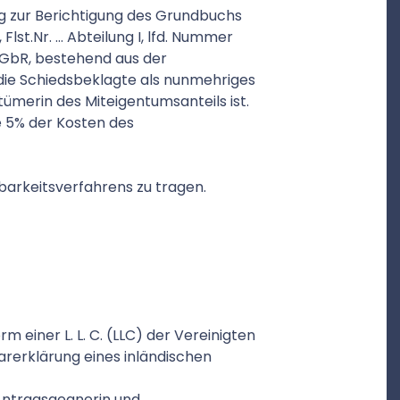
ung zur Berichtigung des Grundbuchs
, Flst.Nr. … Abteilung I, lfd. Nummer
 … GbR, bestehend aus der
die Schiedsbeklagte als nunmehriges
ümerin des Miteigentumsanteils ist.
e 5% der Kosten des
kbarkeitsverfahrens zu tragen.
rm einer L. L. C. (LLC) der Vereinigten
arerklärung eines inländischen
 Antragsgegnerin und