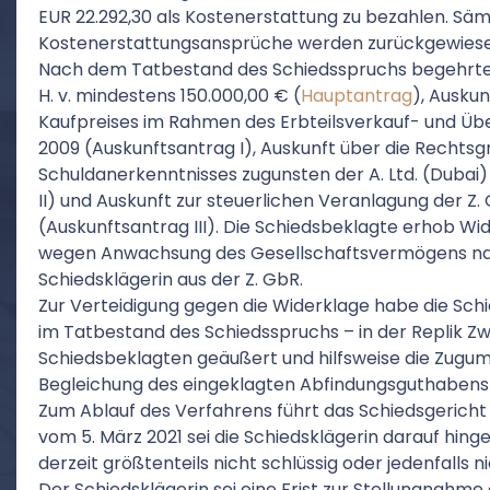
EUR 22.292,30 als Kostenerstattung zu bezahlen. Säm
Kostenerstattungsansprüche werden zurückgewiese
Nach dem Tatbestand des Schiedsspruchs begehrte 
H. v. mindestens 150.000,00 € (
Hauptantrag
), Auskun
Kaufpreises im Rahmen des Erbteilsverkauf- und Üb
2009 (Auskunftsantrag I), Auskunft über die Rechtsg
Schuldanerkenntnisses zugunsten der A. Ltd. (Dubai
II) und Auskunft zur steuerlichen Veranlagung der Z.
(Auskunftsantrag III). Die Schiedsbeklagte erhob W
wegen Anwachsung des Gesellschaftsvermögens na
Schiedsklägerin aus der Z. GbR.
Zur Verteidigung gegen die Widerklage habe die Schi
im Tatbestand des Schiedsspruchs – in der Replik Zwe
Schiedsbeklagten geäußert und hilfsweise die Zugum
Begleichung des eingeklagten Abfindungsguthabens
Zum Ablauf des Verfahrens führt das Schiedsgericht
vom 5. März 2021 sei die Schiedsklägerin darauf hin
derzeit größtenteils nicht schlüssig oder jedenfalls 
Der Schiedsklägerin sei eine Frist zur Stellungnahme