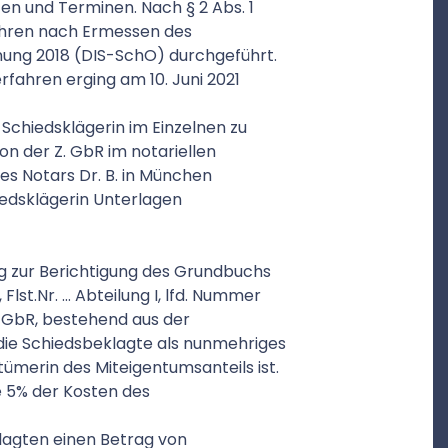
ten und Terminen. Nach § 2 Abs. 1
fahren nach Ermessen des
nung 2018 (DIS-SchO) durchgeführt.
fahren erging am 10. Juni 2021
 Schiedsklägerin im Einzelnen zu
on der Z. GbR im notariellen
es Notars Dr. B. in München
edsklägerin Unterlagen
ung zur Berichtigung des Grundbuchs
, Flst.Nr. … Abteilung I, lfd. Nummer
 Z. GbR, bestehend aus der
die Schiedsbeklagte als nunmehriges
ümerin des Miteigentumsanteils ist.
e 5% der Kosten des
klagten einen Betrag von