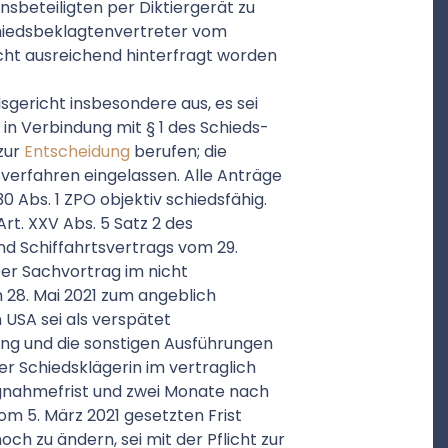
sbeteiligten per Diktiergerät zu
hiedsbeklagtenvertreter vom
icht ausreichend hinterfragt worden
gericht insbesondere aus, es sei
 in Verbindung mit § 1 des Schieds-
zur
Entscheidung
berufen; die
sverfahren eingelassen. Alle Anträge
 Abs. 1 ZPO objektiv schiedsfähig.
rt. XXV Abs. 5 Satz 2 des
d Schiffahrtsvertrags vom 29.
er Sachvortrag im nicht
 28. Mai 2021 zum angeblich
 USA sei als verspätet
ung und die sonstigen Ausführungen
er Schiedsklägerin im vertraglich
gnahmefrist und zwei Monate nach
om 5. März 2021 gesetzten Frist
ch zu ändern, sei mit der Pflicht zur