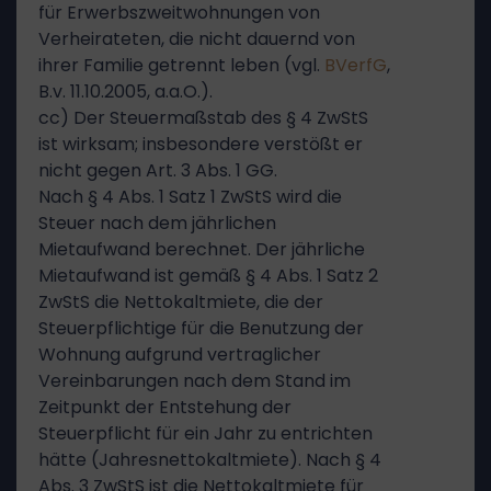
für Erwerbszweitwohnungen von
Verheirateten, die nicht dauernd von
ihrer Familie getrennt leben (vgl.
BVerfG
,
B.v. 11.10.2005, a.a.O.).
cc) Der Steuermaßstab des § 4 ZwStS
ist wirksam; insbesondere verstößt er
nicht gegen Art. 3 Abs. 1 GG.
Nach § 4 Abs. 1 Satz 1 ZwStS wird die
Steuer nach dem jährlichen
Mietaufwand berechnet. Der jährliche
Mietaufwand ist gemäß § 4 Abs. 1 Satz 2
ZwStS die Nettokaltmiete, die der
Steuerpflichtige für die Benutzung der
Wohnung aufgrund vertraglicher
Vereinbarungen nach dem Stand im
Zeitpunkt der Entstehung der
Steuerpflicht für ein Jahr zu entrichten
hätte (Jahresnettokaltmiete). Nach § 4
Abs. 3 ZwStS ist die Nettokaltmiete für