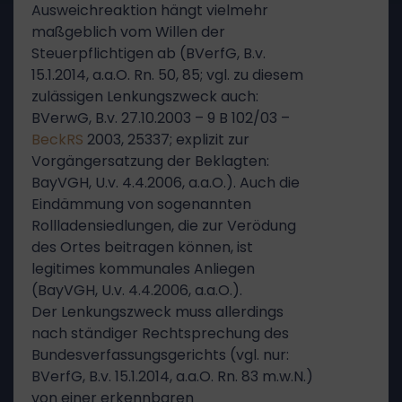
Ausweichreaktion hängt vielmehr
maßgeblich vom Willen der
Steuerpflichtigen ab (BVerfG, B.v.
15.1.2014, a.a.O. Rn. 50, 85; vgl. zu diesem
zulässigen Lenkungszweck auch:
BVerwG, B.v. 27.10.2003 – 9 B 102/03 –
BeckRS
2003, 25337; explizit zur
Vorgängersatzung der Beklagten:
BayVGH, U.v. 4.4.2006, a.a.O.). Auch die
Eindämmung von sogenannten
Rollladensiedlungen, die zur Verödung
des Ortes beitragen können, ist
legitimes kommunales Anliegen
(BayVGH, U.v. 4.4.2006, a.a.O.).
Der Lenkungszweck muss allerdings
nach ständiger Rechtsprechung des
Bundesverfassungsgerichts (vgl. nur:
BVerfG, B.v. 15.1.2014, a.a.O. Rn. 83 m.w.N.)
von einer erkennbaren