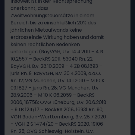
Insoweit ist in der Rechtsprechung
anerkannt, dass
Zweitwohnungsteuersätze in einem
Bereich bis zu einschließlich 20% des
jährlichen Mietaufwands keine
erdrosselnde Wirkung haben und damit
keinen rechtlichen Bedenken
unterliegen (BayVGH, U.v. 14.4.2011 – 4 B
10.2557 – BeckRS 2011, 53040 Rn. 22;
BayVGH, B.v. 28.10.2009 – 4 ZB 08.1893 –
juris Rn. 9; BayVGH, B.v. 30.4.2009, a.a.O.
Rn. 12; VG München, U.v. 14.1.2010 – M 10 K
09.1827 – juris Rn. 28; VG München, U.v.
28.9.2006 – M 10 K 06.2059 – BeckRS
2006, 18758; OVG Lüneburg, U.v. 20.6.2018
– 9 LB 124/17 – BeckRS 2018, 16931 Rn. 90;
VGH Baden-Württemberg, B.v. 28.7.2020
– VGH 2 S 1474/20 – BeckRS 2020, 19106
Rn. 25; OVG Schleswig-Holstein, U.v.