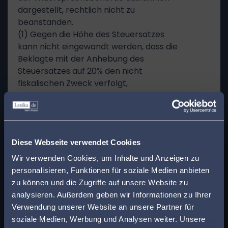
dargestellt, rechtlich nicht zu
beanstanden.
(1) Gegen die Höhe des Steuersatzes
kann nicht eingewandt werden, dass die
Beklagte mit der Anhebung des
Steuersatzes auf 20% den nicht
fiskalischen Zweck verfolgt,
Zweitwohnsitze zurückzudrängen.
Es ist in der Rechtsprechung anerkannt,
dass mit einer Steuer grundsätzlich
x
Lenkungsziele jenseits des Zwecks der
Finden Sie den
Diese Webseite verwendet Cookies
Einnahmeerzielung verfolgt werden
dürfen. Nur wenn die steuerliche Lenkung
passenden Anwalt in
Wir verwenden Cookies, um Inhalte und Anzeigen zu
nach Gewicht und Auswirkung einer
personalisieren, Funktionen für soziale Medien anbieten
Ihrer Nähe!
verbindlichen Verhaltensregel
zu können und die Zugriffe auf unsere Website zu
nahekommt, die Finanzierungsfunktion
analysieren. Außerdem geben wir Informationen zu Ihrer
Geben Sie Ihre Postleitzahl ein, um beim Lesen
der Steuer also durch eine
Verwendung unserer Website an unsere Partner für
eines Beitrags sofort einen kompetenten
Verwaltungsfunktion mit
soziale Medien, Werbung und Analysen weiter. Unsere