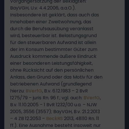
Vorgängersatzung der Beklagten:
BayVGH, U.v. 4.4.2006, a.a.O.).
Insbesondere ist geklärt, dass auch das
Innehaben einer Zweitwohnung, das
durch die Berufsausübung veranlasst
wird, besteuerbar ist. Belastungsgrund
für den steuerbaren Aufwand ist allein
der im Konsum bestimmter Güter zum
Ausdruck kommende äußere Eindruck
einer besonderen Leistungsfähigkeit,
ohne Rücksicht auf den persönlichen
Anlass, den Grund oder das Motiv für den
betriebenen Aufwand (grundlegend
hierzu:
BVerfG
, B.v. 6.12.1983 – 2 BvR
1275/79 – juris Rn. 96 f.; vgl. auch:
BVerfG
,
B.v. 11.10.2005 – 1 BvR 1232/00 u.a. – NJW
2005, 3556 (3557); BayVGH, B.v. 21.2.2013
– 4 ZB 12.2053 –
BeckRS
2013, 48110 Rn. 11
ff.). Eine Ausnahme besteht insoweit nur