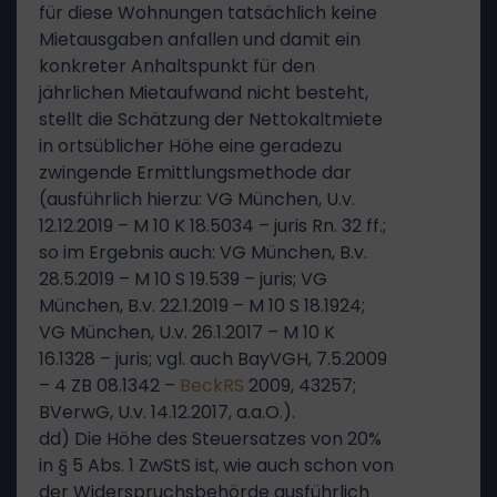
für diese Wohnungen tatsächlich keine
Mietausgaben anfallen und damit ein
konkreter Anhaltspunkt für den
jährlichen Mietaufwand nicht besteht,
stellt die Schätzung der Nettokaltmiete
in ortsüblicher Höhe eine geradezu
zwingende Ermittlungsmethode dar
(ausführlich hierzu: VG München, U.v.
12.12.2019 – M 10 K 18.5034 – juris Rn. 32 ff.;
so im Ergebnis auch: VG München, B.v.
28.5.2019 – M 10 S 19.539 – juris; VG
München, B.v. 22.1.2019 – M 10 S 18.1924;
VG München, U.v. 26.1.2017 – M 10 K
16.1328 – juris; vgl. auch BayVGH, 7.5.2009
– 4 ZB 08.1342 –
BeckRS
2009, 43257;
BVerwG, U.v. 14.12.2017, a.a.O.).
dd) Die Höhe des Steuersatzes von 20%
in § 5 Abs. 1 ZwStS ist, wie auch schon von
der Widerspruchsbehörde ausführlich