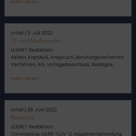
mehr lesen
Schadensberechnung, Feststellungsziele,
Verfahren, Aussetzung, Schutzgesetz,
Berufungsverfahren, von Amts wegen
Urteil |
5. Juli 2022
IT- und Medienrecht
LEXNET Redaktion
Aktien, KapMuG, Anspruch, Berufungsverfahren,
Verfahren, AG, Vorlagebeschluss, Beklagte,
Bundesanzeiger, Richterin, Hinblick, Bezug,
mehr lesen
Einzelheiten, von Amts wegen
Urteil |
29. Juni 2022
Bankrecht
LEXNET Redaktion
Coronavirus, SARS-CoV-2, Hauptversammlung,