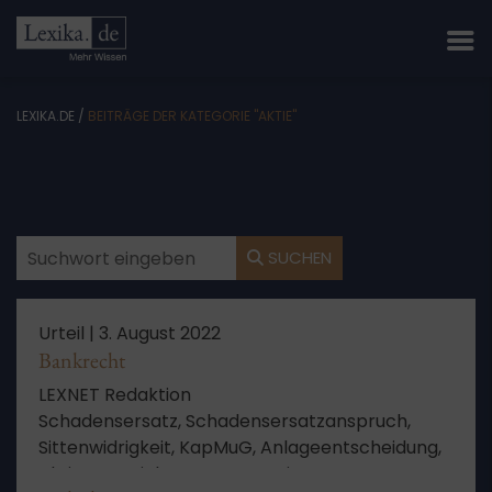
LEXIKA.DE
/
BEITRÄGE DER KATEGORIE "AKTIE"
SUCHEN
Urteil |
3. August 2022
Bankrecht
LEXNET Redaktion
Schadensersatz, Schadensersatzanspruch,
Sittenwidrigkeit, KapMuG, Anlageentscheidung,
Aktien, Versicherung, Kenntnis,