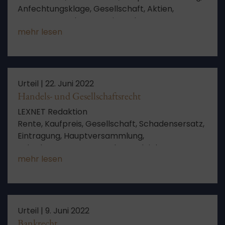
Anfechtungsklage, Gesellschaft, Aktien,
Ermessen, Auslegung, Frist, Zulassung,
mehr lesen
Unanfechtbarkeit, Bank, Beteiligung, Zeitpunkt,
Wirksamkeit, Zustimmung, Beschluss der
Hauptversammlung, richtlinienkonforme
Auslegung, Finanzielle Nachteile
Urteil |
22. Juni 2022
Handels- und Gesellschaftsrecht
LEXNET Redaktion
Rente, Kaufpreis, Gesellschaft, Schadensersatz,
Eintragung, Hauptversammlung,
Schadensersatzanspruch, Vergleich,
mehr lesen
Kaufvertrag, Bank, Beteiligung, Aktien,
Widerspruch, Abfindung, Squeeze Out, Ergebnis
der Beweisaufnahme, gutachtliche
Stellungnahme
Urteil |
9. Juni 2022
Bankrecht