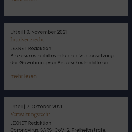
Urteil |
9. November 2021
Insolvenzrecht
LEXNET Redaktion
Prozesskostenhilfeverfahren: Voraussetzung
der Gewährung von Prozesskostenhilfe an
juristische Person; Rechtsverfolgung einer
mehr lesen
Gesellschaft mit eingestellter
Geschäftstätigkeit
Urteil |
7. Oktober 2021
Verwaltungsrecht
LEXNET Redaktion
Coronavirus, SARS-CoV-2, Freiheitsstrafe,