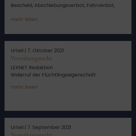
Bescheid, Abschiebungsverbot, Fahrverbot,
Fahrerlaubnis, Tateinheit, Jobcenter,
mehr lesen
Arbeitgeber, Bundesamt, Staatsanwaltschaft,
Schutzstatus, Gefahrenabwehr, Widerruf,
Jugendstrafe, Entziehung der Fahrerlaubnis,
Kosten des Verfahrens, angefochtene
Entscheidung
Urteil |
7. Oktober 2021
Verwaltungsrecht
LEXNET Redaktion
Widerruf der Flüchtlingseigenschaft
mehr lesen
Urteil |
7. September 2021
Verwaltungsrecht