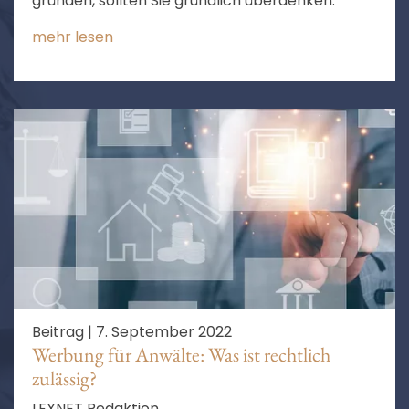
gründen, sollten Sie gründlich überdenken.
mehr lesen
Beitrag |
7. September 2022
Werbung für Anwälte: Was ist rechtlich
zulässig?
LEXNET Redaktion