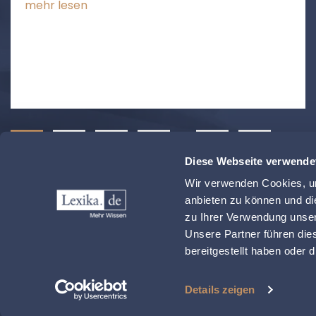
mehr lesen
1
2
3
4
…
54
❯
Diese Webseite verwende
Wir verwenden Cookies, um
anbieten zu können und di
zu Ihrer Verwendung unser
Unsere Partner führen die
DATENSCH
bereitgestellt haben oder
Details zeigen