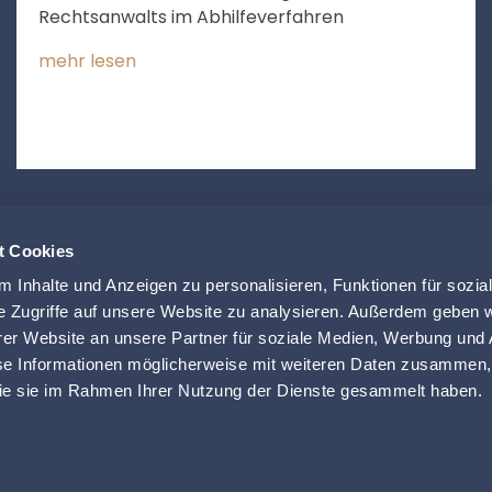
Rechtsanwalts im Abhilfeverfahren
mehr lesen
t Cookies
 Inhalte und Anzeigen zu personalisieren, Funktionen für sozia
e Zugriffe auf unsere Website zu analysieren. Außerdem geben w
er Website an unsere Partner für soziale Medien, Werbung und 
se Informationen möglicherweise mit weiteren Daten zusammen, 
UTZERKLÄRUNG
KONTAKT
IMPRESSUM
RECHTLICHE HI
 die sie im Rahmen Ihrer Nutzung der Dienste gesammelt haben.
© 2026
lexika.de
powered by krick.com