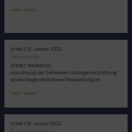
mehr lesen
Urteil |
10. Januar 2022
Arbeitsrecht
LEXNET Redaktion
Anordnung der teilweisen Auslagenerstattung
sowie Gegenstandswertfestsetzung im
Verfassungsbeschwerdeverfahren nach
mehr lesen
Erledigterklärung – Aufhebung angegriffener
Beschlüsse durch Ausgangsgericht als
Billigkeitsgesichtspunkt iSd § 34a Abs 3 BverfGG
Urteil |
10. Januar 2022
Verwaltungsrecht