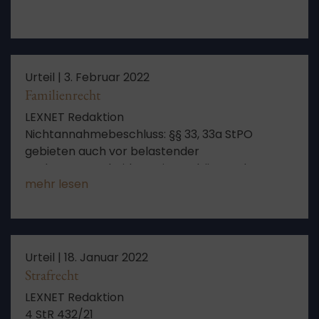
Urteil |
3. Februar 2022
Familienrecht
LEXNET Redaktion
Nichtannahmebeschluss: §§ 33, 33a StPO
gebieten auch vor belastender
Auslagenentscheidung eine Anhörung des
mehr lesen
Betroffenen – hier: Unzulässigkeit der
Verfassungsbeschwerde mangels Fristwahrung
sowie wegen unzureichender Substantiierung
Urteil |
18. Januar 2022
Strafrecht
LEXNET Redaktion
4 StR 432/21