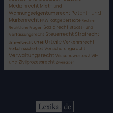
Medizinrecht
Miet- und
Patent- und
Wohnungseigentumsrecht
Markenrecht
Ratgebertexte
PKW
Rechner
Sozialrecht
Staats- und
Rechtliche Fragen
Steuerrecht
Strafrecht
Verfassungsrecht
Urteile
Verkehrsrecht
Umweltrecht
Urteil
Versicherungsrecht
Verkehrssicherheit
Verwaltungsrecht
Wissenswertes
Zivil-
und Zivilprozessrecht
Zweiräder