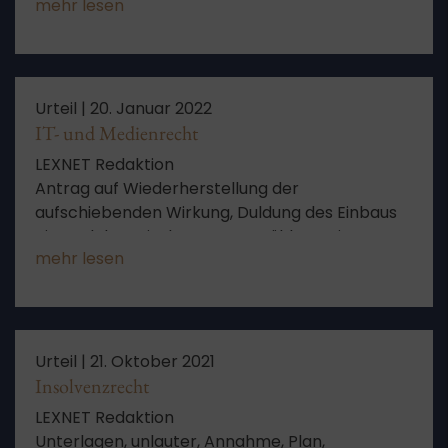
mehr lesen
Fahrbahn aus ungeklärter Ursache,
Herzkrankheiten (Herzinsuffizienz,
Vorhofflimmern), Chronische Niereninsuffizienz
Urteil |
20. Januar 2022
IT- und Medienrecht
LEXNET Redaktion
Antrag auf Wiederherstellung der
aufschiebenden Wirkung, Duldung des Einbaus
eines elektronischen Wasserzählers mit
mehr lesen
deaktivierter Funkfunktion, unzureichende
Begründung der Anordnung der sofortigen
Vollziehung
Urteil |
21. Oktober 2021
Insolvenzrecht
LEXNET Redaktion
Unterlagen, unlauter, Annahme, Plan,