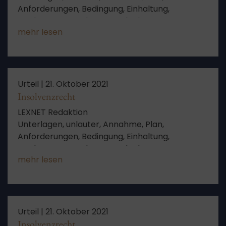
Anforderungen, Bedingung, Einhaltung,
Forderungen, Wahrung, Bedenken,
mehr lesen
sichergestellt, Untersuchungen, Fassung,
Planinhalt, aufschiebende Bedingung
Urteil |
21. Oktober 2021
Insolvenzrecht
LEXNET Redaktion
Unterlagen, unlauter, Annahme, Plan,
Anforderungen, Bedingung, Einhaltung,
Forderungen, Wahrung, Bedenken,
mehr lesen
sichergestellt, Untersuchungen, Fassung,
Planinhalt, aufschiebende Bedingung
Urteil |
21. Oktober 2021
Insolvenzrecht