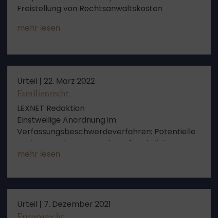
Freistellung von Rechtsanwaltskosten
mehr lesen
Urteil |
22. März 2022
Familienrecht
LEXNET Redaktion
Einstweilige Anordnung im
Verfassungsbeschwerdeverfahren: Potentielle
Verletzung des Anspruchs auf rechtliches
mehr lesen
Gehör (Art 103 Abs 1 GG) durch
amtsgerichtlichen Beschluss über die
Beauftragung eines
Sachverständigengutachtens im Rahmen eines
Betreuungsverfahrens bei fehlender vorheriger
Urteil |
7. Dezember 2021
Anhörung des Betroffenen – Folgenabwägung
Europarecht