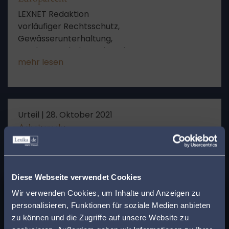
LEXNET Redaktion
vorläufiger Rechtsschutz,
Gewässerunterhaltung,
Sonderunterhaltungslast des
mehr lesen
Anlagenunternehmers, Einleiten von Abwasser,
adäquat-kausale Verknüpfung zwischen Anlage
und Gewässerzustand, Beseitigung von
Biberdämmen
Urteil |
28. Oktober 2021
Arbeitsrecht
LEXNET Redaktion
1 WRB 2/21
mehr lesen
Diese Webseite verwendet Cookies
x
Wir verwenden Cookies, um Inhalte und Anzeigen zu
Finden Sie den
personalisieren, Funktionen für soziale Medien anbieten
passenden Anwalt in
zu können und die Zugriffe auf unsere Website zu