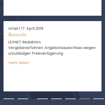
Urteil |
17. April 2019
Baurecht
LEXNET Redaktion
Vergabeverfahren: Angebotsausschluss wegen
unzulässiger Preisverlagerung
mehr lesen
❮
1
…
3
4
5
6
7