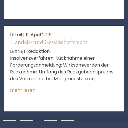
Urteil |
11. April 2019
Handels- und Gesellschaftsrecht
LEXNET Redaktion
Insolvenzverfahren: Rücknahme einer
Forderungsanmeldung; Wirksamwerden der
Rücknahme; Umfang des Rückgabeanspruchs
des Vermieters bei Mietgrundstücken;
Abgrenzung zwischen Masseverbindlichkeit und
mehr lesen
Insolvenzforderung im Hinblick auf die
Räumungspflicht des Mieters
8
9
…
14
❯