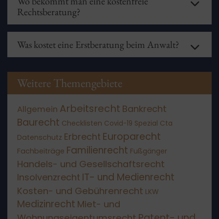
Wo bekommt man eine kostenfreie
sich scheidende Ehepaar ein Jahr lang
„getrennt
Rechtsberatung?
leben“
muss, was aber auch innerhalb einer
Wohnung passieren kann, insofern es zu einer
Einige Amtsgerichte bieten eine kostenfreie
strikten Trennung von „Tisch und Bett“ kommt. Das
Rechtsberatung an. Zudem gibt es die Möglichkeit
heißt jeder Ehepartner muss in einem eigenen Bett
Was kostet eine Erstberatung beim Anwalt?
der
Beratungshilfe
, wenn die finanziellen
schlafen und sich selbst versorgen. Nach Ablauf des
Möglichkeiten stark eingeschränkt sind. Der
Antrag
Trennungsjahres muss von einem Rechtsanwalt der
Die Höhe der Kosten für ein erstes
auf Beratungshilfe ist beim zuständigen
Antrag auf Scheidung beim zuständigen
Beratungsgespräch beim
Anwalt
sind in
§34 RVG
Amtsgericht zu stellen. Wird er genehmigt, wird für
Familiengericht
erfolgen. Weiterführende Infos
festgelegt: Sie betragen 190€ zzgl. MwSt.
Weitere Themengebiete
die anwaltliche Beratung lediglich eine Gebühr in
finden Sie in unserem
Ratgeber
.
Höhe von 15 Euro fällig, die aber auch erlassen
werden kann.
Arbeitsrecht
Bankrecht
Allgemein
Baurecht
Checklisten
Covid-19 Spezial
Cta
Europarecht
Erbrecht
Datenschutz
Familienrecht
Fachbeiträge
Fußgänger
Handels- und Gesellschaftsrecht
IT- und Medienrecht
Insolvenzrecht
Kosten- und Gebührenrecht
LKW
Medizinrecht
Miet- und
Patent- und
Wohnungseigentumsrecht