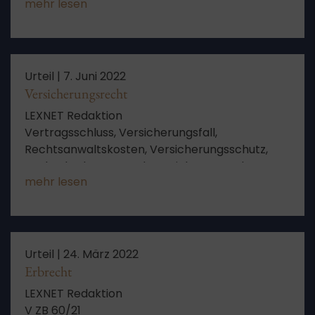
mehr lesen
Auslegung, Klage, Gesellschaft, Beitragszahlung,
Kosten des Rechtsstreits, Treu und Glauben,
Sinn und Zweck
Urteil |
7. Juni 2022
Versicherungsrecht
LEXNET Redaktion
Vertragsschluss, Versicherungsfall,
Rechtsanwaltskosten, Versicherungsschutz,
Sachschaden, Mangel, Versicherer, Raub,
mehr lesen
Erstattung, Einbruchdiebstahl, Arbeitsleistung,
Beweisaufnahme, Diebstahl, Zahlung,
elektronische Bauelemente, schriftliche
Stellungnahme
Urteil |
24. März 2022
Erbrecht
LEXNET Redaktion
V ZB 60/21