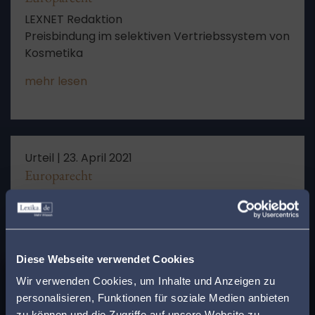
LEXNET Redaktion
Preisbindung im selektiven Vertriebssystem von
Kosmetika
mehr lesen
Urteil |
23. April 2021
Europarecht
LEXNET Redaktion
Preisbindung im selektiven Vertriebssystem von
Kosmetika
mehr lesen
Diese Webseite verwendet Cookies
x
Wir verwenden Cookies, um Inhalte und Anzeigen zu
Finden Sie den
personalisieren, Funktionen für soziale Medien anbieten
passenden Anwalt in
zu können und die Zugriffe auf unsere Website zu