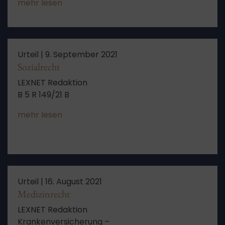
mehr lesen
Trinkwasservorkommens, räumliche
Ausdehnung des Wasserschutzgebiets
Urteil |
9. September 2021
Sozialrecht
LEXNET Redaktion
B 5 R 149/21 B
mehr lesen
Urteil |
16. August 2021
Medizinrecht
LEXNET Redaktion
Krankenversicherung –