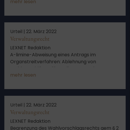
mehr lesen
Ausbildungsabschnitts, Keine Fristverlängerung,
Ermessen
Urteil |
22. März 2022
Verwaltungsrecht
LEXNET Redaktion
A-limine-Abweisung eines Antrags im
Organstreitverfahren: Ablehnung von
Wahlvorschlägen für Stellvertreter des
mehr lesen
Bundestagspräsidenten verletzt AfD-Fraktion
im Bundestag offensichtlich nicht in ihren
verfassungsmäßigen Rechten
Urteil |
22. März 2022
Verwaltungsrecht
LEXNET Redaktion
Begrenzung des Wahlvorschlagsrechts gem § 2