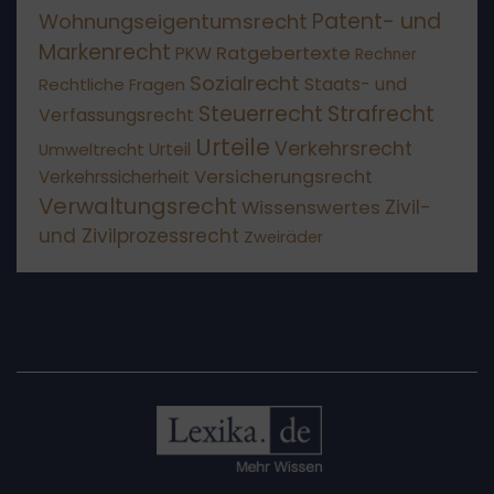
Patent- und
Wohnungseigentumsrecht
Markenrecht
Ratgebertexte
PKW
Rechner
Sozialrecht
Staats- und
Rechtliche Fragen
Steuerrecht
Strafrecht
Verfassungsrecht
Urteile
Verkehrsrecht
Umweltrecht
Urteil
Versicherungsrecht
Verkehrssicherheit
Verwaltungsrecht
Wissenswertes
Zivil-
und Zivilprozessrecht
Zweiräder