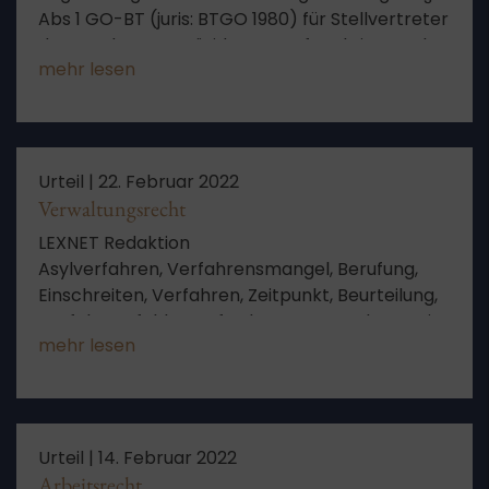
Abs 1 GO-BT (juris: BTGO 1980) für Stellvertreter
des Bundestagspräsidenten auf Fraktionen als
mehr lesen
gerechtfertigter Eingriff in die
Mitwirkungsbefugnisse des einzelnen
Abgeordneten aus Art 38 Abs 1 S 2 GG
Urteil |
22. Februar 2022
Verwaltungsrecht
LEXNET Redaktion
Asylverfahren, Verfahrensmangel, Berufung,
Einschreiten, Verfahren, Zeitpunkt, Beurteilung,
Verfahrensfehler, Anforderungen, Rechtsstreit,
mehr lesen
Umverteilung, Ausgleich, Kenntnis,
Rechtsschutz, Recht auf gesetzlichen Richter
Urteil |
14. Februar 2022
Arbeitsrecht