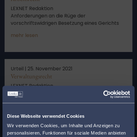
LEXNET Redaktion
Anforderungen an die Rüge der
vorschriftswidrigen Besetzung eines Gerichts
mehr lesen
Urteil |
25. November 2021
Verwaltungsrecht
LEXNET Redaktion
13 T 15372/21
mehr lesen
x
Finden Sie den
Diese Webseite verwendet Cookies
passenden Anwalt in
Wir verwenden Cookies, um Inhalte und Anzeigen zu
personalisieren, Funktionen für soziale Medien anbieten