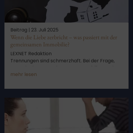
Beitrag |
23. Juli 2025
Wenn die Liebe zerbricht – was passiert mit der
gemeinsamen Immobilie?
LEXNET Redaktion
Trennungen sind schmerzhaft. Bei der Frage,
was mit einer gemeinsamen Immobilie passiert,
mehr lesen
klären wir in diesem Beitrag auf.