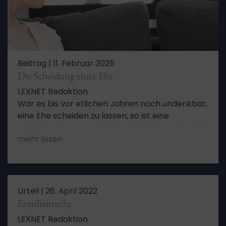
Beitrag |
11. Februar 2025
Die Scheidung einer Ehe
LEXNET Redaktion
War es bis vor etlichen Jahren noch undenkbar,
eine Ehe scheiden zu lassen, so ist eine
Scheidung heute gesellschaftlich akzeptiert. Die
mehr lesen
Zahlen der letzten Jahre zeigen einen
deutlichen Trend: Beinahe jede zweite Ehe wird
im Laufe der Zeit geschieden. Was es zu
beachten gilt, erfahren Sie hier.
Urteil |
26. April 2022
Familienrecht
LEXNET Redaktion