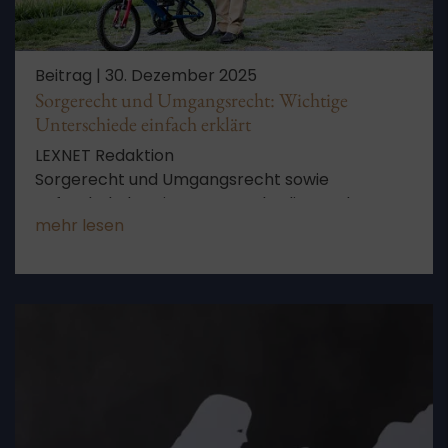
Beitrag |
30. Dezember 2025
Sorgerecht und Umgangsrecht: Wichtige
Unterschiede einfach erklärt
LEXNET Redaktion
Sorgerecht und Umgangsrecht sowie
Aufenthaltsbestimmungsrecht dienen dem
mehr lesen
Wohl Ihres Kindes. Aber welche Unterschiede
bestehen zwischen diesen Rechten?