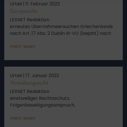
Urteil |
11. Februar 2022
Europarecht
LEXNET Redaktion
erneutes Übernahmeersuchen Griechenlands
nach Art. 17 Abs. 2 Dublin III-VO (bejaht) nach
vorausgegangenen erfolgreichem
mehr lesen
Übernahmeverfahren nach Art. 9 Dublin III-VO,
aber zwi- schenzeitlichem Ablauf der
Überstellungsfrist, Nachzug von Vater,
Stiefmutter und Halbschwester zu 13jährigem
Minderjährigen, der sich mit Großmutter und
Urteil |
17. Januar 2022
16jährigem Bruder mit Schutzstatus in
Verwaltungsrecht
Deutschland aufhält.
LEXNET Redaktion
einstweiliger Rechtsschutz,
Folgenbeseitigungsanspruch,
Rückgängigmachen der Abschiebung von
mehr lesen
Familienangehörigen, Familienverbund,
Trennung bei der Abschiebung, Vermutung der