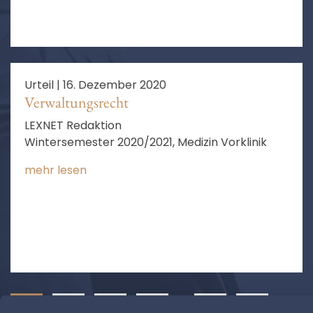
Urteil |
16. Dezember 2020
Verwaltungsrecht
LEXNET Redaktion
Wintersemester 2020/2021, Medizin Vorklinik
mehr lesen
1
2
3
4
…
7
❯