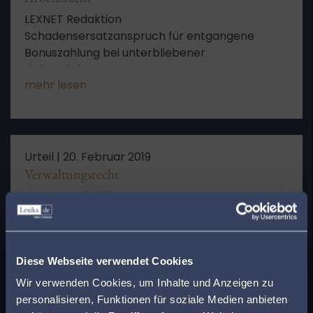
LEXNET Redaktion
Schadensersatzanspruch für entgangene
Bonuszahlung bei unterbliebener
Zielvereinbarung
mehr lesen
Urteil |
20. Februar 2019
Verwaltungsrecht
LEXNET Redaktion
Ablehnung der Zulassung zum Studium der
Humanmedizin wegen Auslastung des
x
Studiengangs
Finden Sie den
mehr lesen
Diese Webseite verwendet Cookies
passenden Anwalt in
Wir verwenden Cookies, um Inhalte und Anzeigen zu
personalisieren, Funktionen für soziale Medien anbieten