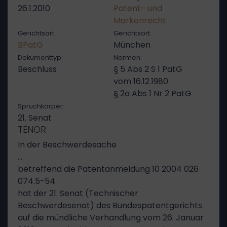
26.1.2010
Patent- und
Markenrecht
Gerichtsart:
Gerichtsort:
BPatG
München
Dokumenttyp:
Normen:
Beschluss
§ 5 Abs 2 S 1 PatG
vom 16.12.1980
§ 2a Abs 1 Nr 2 PatG
Spruchkörper:
21. Senat
TENOR
In der Beschwerdesache
…
betreffend die Patentanmeldung 10 2004 026
074.5-54
hat der 21. Senat (Technischer
Beschwerdesenat) des Bundespatentgerichts
auf die mündliche Verhandlung vom 26. Januar