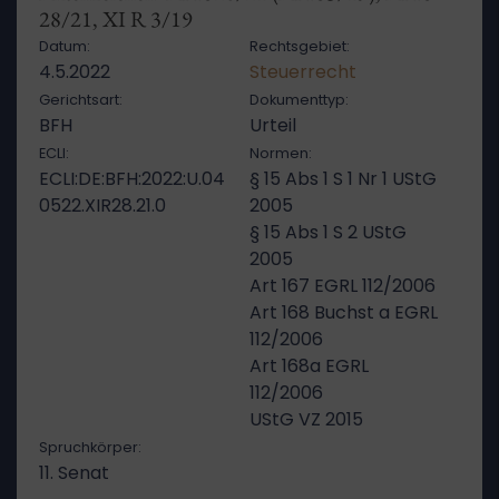
28/21, XI R 3/19
Datum:
Rechtsgebiet:
4.5.2022
Steuerrecht
Gerichtsart:
Dokumenttyp:
BFH
Urteil
ECLI:
Normen:
ECLI:DE:BFH:2022:U.04
§ 15 Abs 1 S 1 Nr 1 UStG
0522.XIR28.21.0
2005
§ 15 Abs 1 S 2 UStG
2005
Art 167 EGRL 112/2006
Art 168 Buchst a EGRL
112/2006
Art 168a EGRL
112/2006
UStG VZ 2015
Spruchkörper:
11. Senat