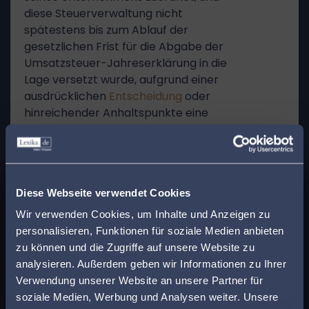
diese Steuerverwaltung nicht
spätestens bis zum Ablauf der
gesetzlichen Frist für die Abgabe der
Umsatzsteuer-Jahreserklärung in die
Lage versetzt wurde, aufgrund einer
ausdrücklichen
Entscheidung
oder
hinreichender Anhaltspunkte eine
solche Zuordnung des Gegenstands
festzustellen, es sei denn, die
besonderen rechtlichen Modalitäten für
x
die Ausübung dieser Befugnis lassen
Finden Sie den
Diese Webseite verwendet Cookies
erkennen, dass sie nicht mit dem
Grundsatz der Verhältnismäßigkeit
passenden Anwalt in
Wir verwenden Cookies, um Inhalte und Anzeigen zu
vereinbar ist.“
personalisieren, Funktionen für soziale Medien anbieten
Ihrer Nähe!
16
zu können und die Zugriffe auf unsere Website zu
Der Senat hat anschließend das
analysieren. Außerdem geben wir Informationen zu Ihrer
Geben Sie Ihre Postleitzahl ein, um beim Lesen
Revisionsverfahren unter dem
Verwendung unserer Website an unsere Partner für
eines Beitrags sofort einen kompetenten
Aktenzeichen XI R 28/21 (XI R 3/19)
soziale Medien, Werbung und Analysen weiter. Unsere