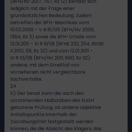
(BFH/NV 2017, 767, Rz 12) befasst sich
lediglich mit der Frage einer
grundsätzlichen Bedeutung. Zudem
betreffen der BFH-Beschluss vom
10.03.2006 – V B 81/05 (BFH/NV 2006,
1364, Rz 3) sowie die BFH-Urteile vom
12.01.2011 – XI R 9/08 (BFHE 232, 254, BStBl
II 2012, 58, Rz 32) und vom 12.01.2011 –
XI R 10/08 (BFH/NV 2011, 860, Rz 32)
andere, mit dem Streitfall von
vorneherein nicht vergleichbare
Sachverhalte.
24
b) Der Senat kann die nach den
vorstehenden Maßstäben des EuGH
gebotene Prüfung, ob andere objektive
Anhaltspunkte innerhalb der
Zuordnungsfrist festgestellt werden
können, die die Absicht des Klägers, das