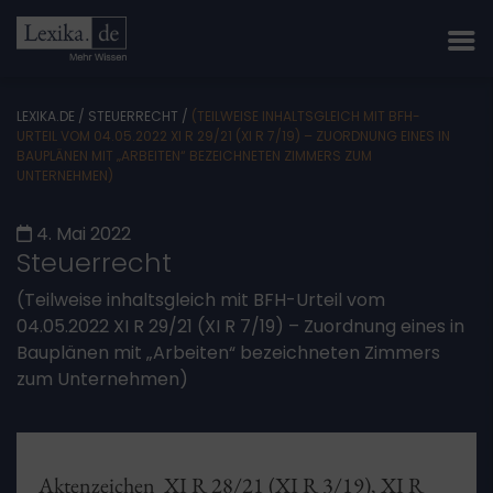
LEXIKA.DE
/
STEUERRECHT
/
(TEILWEISE INHALTSGLEICH MIT BFH-
URTEIL VOM 04.05.2022 XI R 29/21 (XI R 7/19) – ZUORDNUNG EINES IN
BAUPLÄNEN MIT „ARBEITEN“ BEZEICHNETEN ZIMMERS ZUM
UNTERNEHMEN)
4. Mai 2022
Steuerrecht
(Teilweise inhaltsgleich mit BFH-Urteil vom
04.05.2022 XI R 29/21 (XI R 7/19) – Zuordnung eines in
Bauplänen mit „Arbeiten“ bezeichneten Zimmers
zum Unternehmen)
Aktenzeichen XI R 28/21 (XI R 3/19), XI R