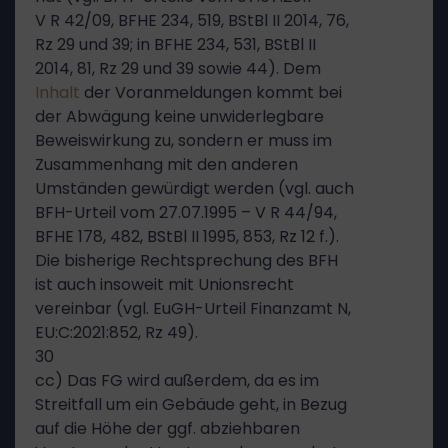
V R 42/09, BFHE 234, 519, BStBl II 2014, 76,
Rz 29 und 39; in BFHE 234, 531, BStBl II
2014, 81, Rz 29 und 39 sowie 44). Dem
Inhalt
der Voranmeldungen kommt bei
der Abwägung keine unwiderlegbare
Beweiswirkung zu, sondern er muss im
Zusammenhang mit den anderen
Umständen gewürdigt werden (vgl. auch
BFH-Urteil vom 27.07.1995 – V R 44/94,
BFHE 178, 482, BStBl II 1995, 853, Rz 12 f.).
Die bisherige Rechtsprechung des BFH
ist auch insoweit mit Unionsrecht
vereinbar (vgl. EuGH-Urteil Finanzamt N,
EU:C:2021:852, Rz 49).
30
cc) Das FG wird außerdem, da es im
Streitfall um ein Gebäude geht, in Bezug
auf die Höhe der ggf. abziehbaren