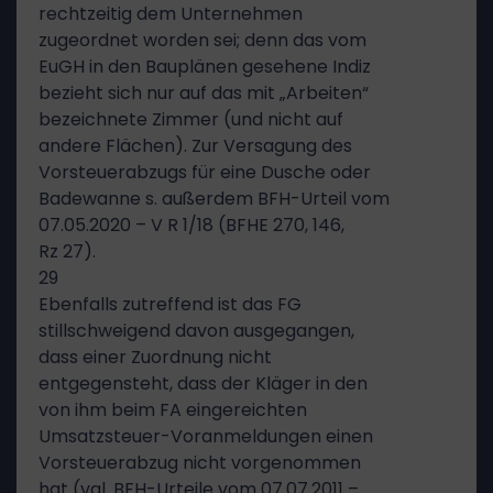
rechtzeitig dem Unternehmen
zugeordnet worden sei; denn das vom
EuGH in den Bauplänen gesehene Indiz
bezieht sich nur auf das mit „Arbeiten“
bezeichnete Zimmer (und nicht auf
andere Flächen). Zur Versagung des
Vorsteuerabzugs für eine Dusche oder
Badewanne s. außerdem BFH-Urteil vom
07.05.2020 – V R 1/18 (BFHE 270, 146,
Rz 27).
29
Ebenfalls zutreffend ist das FG
stillschweigend davon ausgegangen,
dass einer Zuordnung nicht
entgegensteht, dass der Kläger in den
von ihm beim FA eingereichten
Umsatzsteuer-Voranmeldungen einen
Vorsteuerabzug nicht vorgenommen
hat (vgl. BFH-Urteile vom 07.07.2011 –